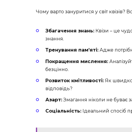
Чому варто зануритися у світ квізів? 
Збагачення знань:
Квізи – це чуд
знання.
Тренування пам’яті:
Адже потрібн
Покращення мислення:
Аналізуйт
безцінно.
Розвиток кмітливості:
Як швидко 
відповідь?
Азарт:
Змагання ніколи не буває з
Соціальність:
Ідеальний спосіб пр