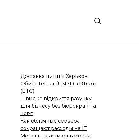
Доставка пиццы Харьков
Обмін Tether (USDT) з Bitcoin
(BTC)
Швидке відкриття рахунку
для бізнесу без бюрократії та
черг
Как облачные сервера
сокращают расходы на IT
Металлопластиковые окна: