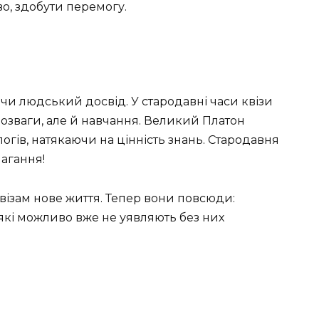
о, здобути перемогу.
ючи людський досвід. У стародавні часи квізи
озваги, але й навчання. Великий Платон
огів, натякаючи на цінність знань. Стародавня
магання!
візам нове життя. Тепер вони повсюди:
еякі можливо вже не уявляють без них