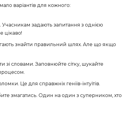
мало варіантів для кожного:
 Учасникам задають запитання з однією
е цікаво!
гають знайти правильний шлях. Але що якщо
ти зі словами. Заповнюйте сітку, шукайте
процесом.
ломки. Це для справжніх геніїв-інтуїтів.
те змагатись. Один на один з суперником, хто