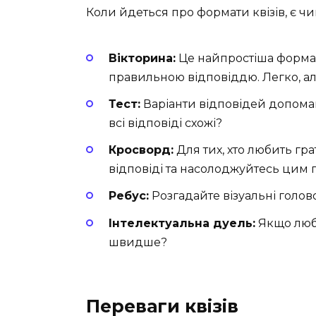
Коли йдеться про формати квізів, є чи
Вікторина:
Це найпростіша форма.
правильною відповіддю. Легко, ал
Тест:
Варіанти відповідей допома
всі відповіді схожі?
Кросворд:
Для тих, хто любить гра
відповіді та насолоджуйтесь цим 
Ребус:
Розгадайте візуальні голово
Інтелектуальна дуель:
Якщо люби
швидше?
Переваги квізів