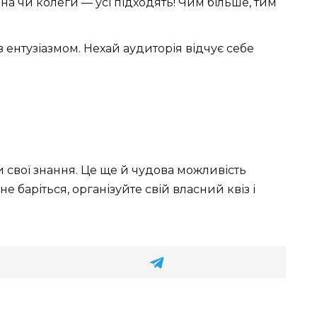
на чи колеги — усі підходять! Чим більше, тим
з ентузіазмом. Нехай аудиторія відчує себе
и свої знання. Це ще й чудова можливість
не баріться, організуйте свій власний квіз і