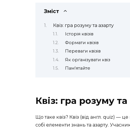
Зміст
Квіз: гра розуму та азарту
Історія квізів
Формати квізів
Переваги квізів
Як організувати квіз
Пам’ятайте
Квіз: гра розуму та
Що таке квіз? Квіз (від англ. quiz) — ц
собі елементи знань та азарту. Учасни