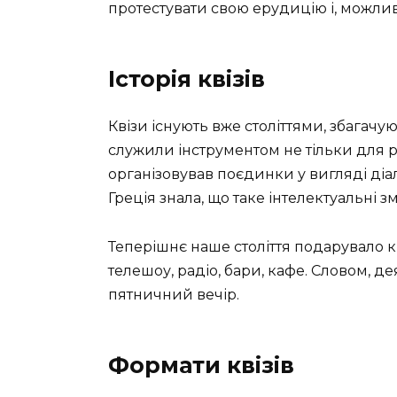
протестувати свою ерудицію і, можлив
Історія квізів
Квізи існують вже століттями, збагачу
служили інструментом не тільки для р
організовував поєдинки у вигляді діал
Греція знала, що таке інтелектуальні з
Теперішнє наше століття подарувало к
телешоу, радіо, бари, кафе. Словом, д
пятничний вечір.
Формати квізів