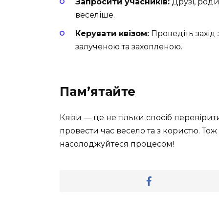
Запросити учасників:
Друзі, роди
веселіше.
Керувати квізом:
Проведіть захід 
залученою та захопленою.
Пам’ятайте
Квізи — це не тільки спосіб перевірит
провести час весело та з користю. Тож 
насолоджуйтеся процесом!