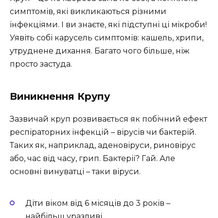
симптомів, які викликаються різними
інфекціями. І ви знаєте, які підступні ці мікроби!
Уявіть собі карусель симптомів: кашель, хрипи,
утруднене дихання. Багато чого більше, ніж
просто застуда.
Виникнення Крупу
Зазвичай круп розвивається як побічний ефект
респіраторних інфекцій – вірусів чи бактерій.
Таких як, наприклад, аденовіруси, риновірус
або, час від часу, грип. Бактерії? Гай. Але
основні винуватці – таки віруси.
Діти віком від 6 місяців до 3 років –
найбільш уразливі.