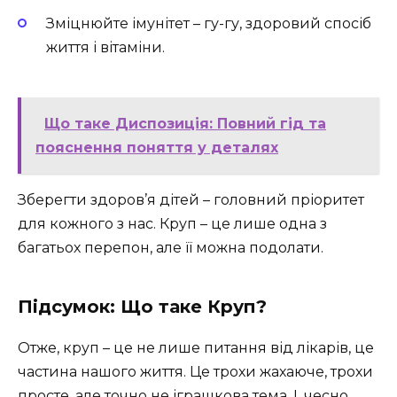
Зміцнюйте імунітет – гу-гу, здоровий спосіб
життя і вітаміни.
Що таке Диспозиція: Повний гід та
пояснення поняття у деталях
Зберегти здоров’я дітей – головний пріоритет
для кожного з нас. Круп – це лише одна з
багатьох перепон, але її можна подолати.
Підсумок: Що таке Круп?
Отже, круп – це не лише питання від лікарів, це
частина нашого життя. Це трохи жахаюче, трохи
просте, але точно не іграшкова тема. І, чесно