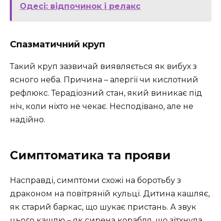
Одесі: відпочинок і релакс
Спазматичний круп
Такий круп зазвичай виявляється як вибух з
ясного неба. Причина – алергії чи кислотний
рефлюкс. Терадіозний стан, який виникає під
ніч, коли ніхто не чекає. Несподівано, але не
надійно.
Симптоматика та прояви
Насправді, симптоми схожі на боротьбу з
драконом на повітряній кульці. Дитина кашляє,
як старий баркас, що шукає пристань. А звук
цього кашлю – як сирена корабля, що зітхнула