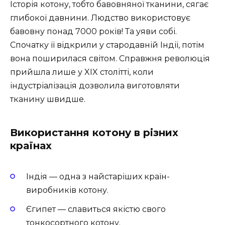
Історія котону, тобто бавовняної тканини, сягає
глибокої давнини. Людство використовує
бавовну понад 7000 років! Та уяви собі.
Спочатку її відкрили у стародавній Індії, потім
вона поширилася світом. Справжня революція
прийшла лише у XIX столітті, коли
індустріалізація дозволила виготовляти
тканину швидше.
Використання котону в різних
країнах
Індія — одна з найстаріших країн-
виробників котону.
Єгипет — славиться якістю свого
тонкосортного котону.