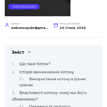
UNCATEGORIZED
АВТОР
ОПУБЛІКОВАНО
webseoupukr@gmail.com
20 Січня, 2026
Зміст
Що таке Котон?
Історія виникнення котону
Використання котону в різних
країнах
Властивості котону: чому ми його
обожнюємо?
Переваги та недоліки