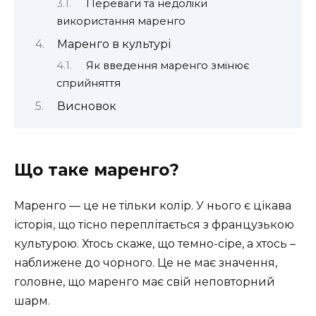
Переваги та недоліки
використання маренго
Маренго в культурі
Як введення маренго змінює
сприйняття
Висновок
Що таке маренго?
Маренго — це не тільки колір. У нього є цікава
історія, що тісно переплітається з французькою
культурою. Хтось скаже, що темно-сіре, а хтось –
наближене до чорного. Це не має значення,
головне, що маренго має свій неповторний
шарм.