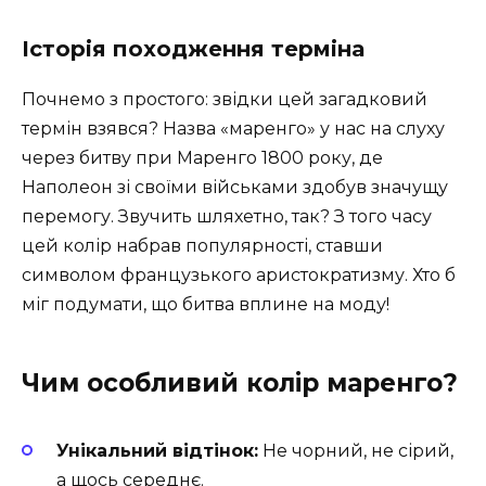
Історія походження терміна
Почнемо з простого: звідки цей загадковий
термін взявся? Назва «маренго» у нас на слуху
через битву при Маренго 1800 року, де
Наполеон зі своїми військами здобув значущу
перемогу. Звучить шляхетно, так? З того часу
цей колір набрав популярності, ставши
символом французького аристократизму. Хто б
міг подумати, що битва вплине на моду!
Чим особливий колір маренго?
Унікальний відтінок:
Не чорний, не сірий,
а щось середнє.