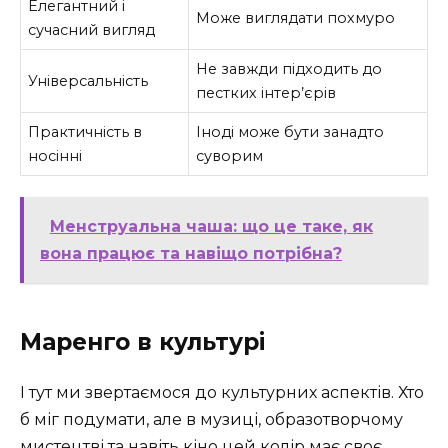
Елегантний і
Може виглядати похмуро
сучасний вигляд
Не завжди підходить до
Універсальність
пестких інтер’єрів
Практичність в
Іноді може бути занадто
носінні
суворим
Менструальна чаша: що це таке, як
вона працює та навіщо потрібна?
Маренго в культурі
І тут ми звертаємося до культурних аспектів. Хто
б міг подумати, але в музиці, образотворчому
мистецтві та навіть кіно цей колір має своє