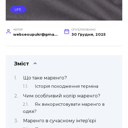
LIFE
АВТОР
ОПУБЛІКОВАНО
webseoupukr@gmail.com
30 Грудня, 2025
Зміст
Що таке маренго?
Історія походження терміна
Чим особливий колір маренго?
Як використовувати маренго в
одязі?
Маренго в сучасному інтер’єрі