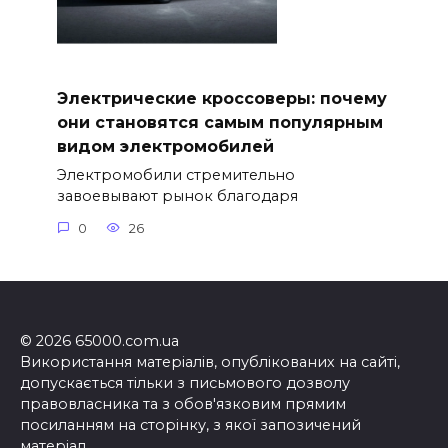
Электрические кроссоверы: почему
они становятся самым популярным
видом электромобилей
Электромобили стремительно
завоевывают рынок благодаря
0
26
© 2026 65000.com.ua
Використання матеріалів, опублікованих на сайті,
допускається тільки з письмового дозволу
правовласника та з обов'язковим прямим
посиланням на сторінку, з якої запозичений
матеріал.