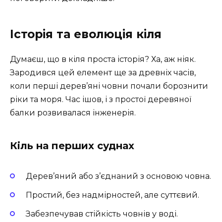
Історія та еволюція кіля
Думаєш, що в кіля проста історія? Ха, аж ніяк.
Зародився цей елемент ще за древніх часів,
коли перші дерев’яні човни почали борознити
ріки та моря. Час ішов, і з простої деревяної
балки розвивалася інженерія.
Кіль на перших суднах
Дерев’яний або з’єднаний з основою човна.
Простий, без надмірностей, але суттєвий.
Забезпечував стійкість човнів у воді.