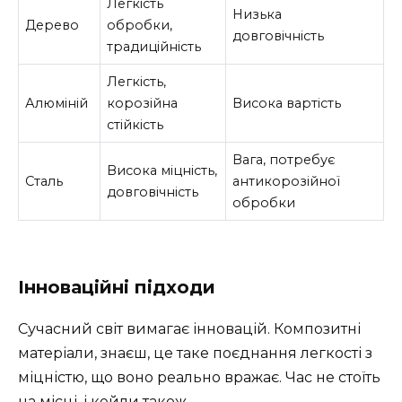
Легкість
Низька
Дерево
обробки,
довговічність
традиційність
Легкість,
Алюміній
корозійна
Висока вартість
стійкість
Вага, потребує
Висока міцність,
Сталь
антикорозійної
довговічність
обробки
Інноваційні підходи
Сучасний світ вимагає інновацій. Композитні
матеріали, знаєш, це таке поєднання легкості з
міцністю, що воно реально вражає. Час не стоїть
на місці, і кейли також.