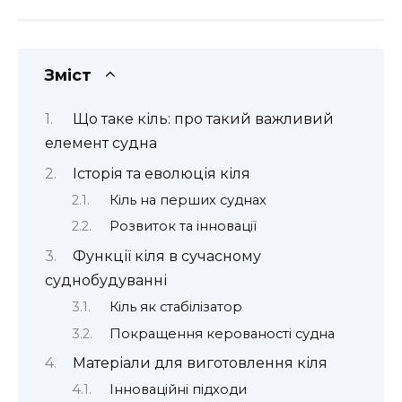
Зміст
Що таке кіль: про такий важливий
елемент судна
Історія та еволюція кіля
Кіль на перших суднах
Розвиток та інновації
Функції кіля в сучасному
суднобудуванні
Кіль як стабілізатор
Покращення керованості судна
Матеріали для виготовлення кіля
Інноваційні підходи