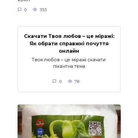
0
353
Скачати Твоя любов – це міражі:
Як обрати справжні почуття
онлайн
Твоя любов – це міражі скачати:
пікантна тема
0
78