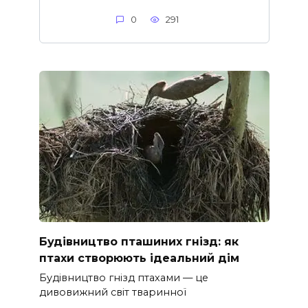
0
291
Будівництво пташиних гнізд: як
птахи створюють ідеальний дім
Будівництво гнізд птахами — це
дивовижний світ тваринної