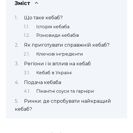
Зміст
Що таке кебаб?
Історія кебаба
Різновиди кебабів
Як приготувати справжній кебаб?
Ключові інгредієнти
Регіони і їх вплив на кебаб
Кебаб в Україні
Подача кебаба
Пікантні соуси та гарніри
Ринки: де спробувати найкращий
кебаб?