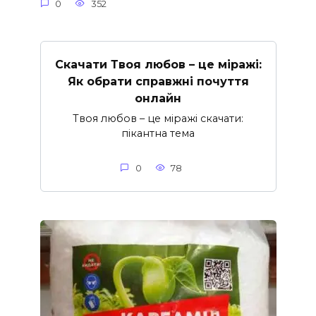
0
352
Скачати Твоя любов – це міражі:
Як обрати справжні почуття
онлайн
Твоя любов – це міражі скачати:
пікантна тема
0
78