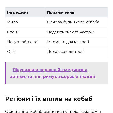
Інгредієнт
Призначення
М’ясо
Основа будь-якого кебаба
Спеції
Надають смак та настрій
Йогурт або оцет
Маринад для м’якості
Олія
Додає соковитості
Лікувальна справа: Як медицина
зцілює та підтримує здоров’я людей
Регіони і їх вплив на кебаб
Ось дивно: кебаб різниться уявою і смаком в