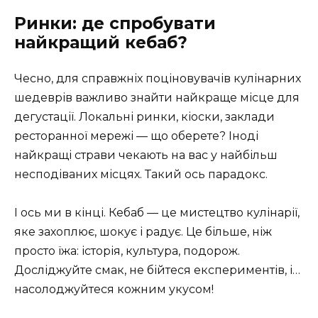
Ринки: де спробувати
найкращий кебаб?
Чесно, для справжніх поціновувачів кулінарних
шедеврів важливо знайти найкраще місце для
дегустації. Локальні ринки, кіоски, заклади
ресторанної мережі — що оберете? Іноді
найкращі страви чекають на вас у найбільш
несподіваних місцях. Такий ось парадокс.
І ось ми в кінці. Кебаб — це мистецтво кулінарії,
яке захоплює, шокує і радує. Це більше, ніж
просто їжа: історія, культура, подорож.
Досліджуйте смак, не бійтеся експериментів, і…
насолоджуйтеся кожним укусом!