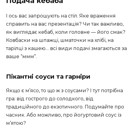
Подача кебаба
І ось вас запрошують на стіл. Яке враження
справить на вас презентація? Чи так важливо,
як виглядає кебаб, коли головне — його смак?
Ковбаски на шпажці, шматочки на хлібі, на
тарілці з кашею… всі види подачі змагаються за
ваше “ммм”.
Пікантні соуси та гарніри
Якщо є м’ясо, то що ж з соусами? І тут потрібна
гра: від гострого до солодкого, від
традиційного до екзотичного. Подумайте про
часник. Або можливо, про йогуртовий соус із
м’ятою?