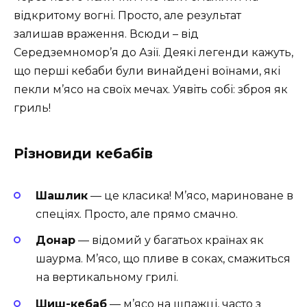
відкритому вогні. Просто, але результат
залишав враження. Всюди – від
Середземномор’я до Азії. Деякі легенди кажуть,
що перші кебаби були винайдені воїнами, які
пекли м’ясо на своїх мечах. Уявіть собі: зброя як
гриль!
Різновиди кебабів
Шашлик
— це класика! М’ясо, мариноване в
спеціях. Просто, але прямо смачно.
Донар
— відомий у багатьох країнах як
шаурма. М’ясо, що пливе в соках, смажиться
на вертикальному грилі.
Шиш-кебаб
— м’ясо на шпажці, часто з