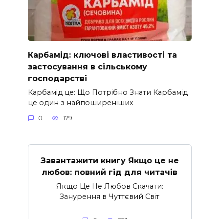
Карбамід: ключові властивості та
застосування в сільському
господарстві
Карбамід це: Що Потрібно Знати Карбамід
це один з найпоширеніших
0
179
Завантажити книгу Якщо це не
любов: повний гід для читачів
Якщо Це Не Любов Скачати:
Занурення в Чуттєвий Світ