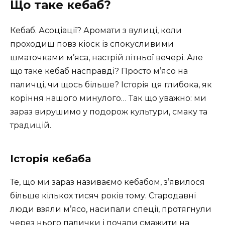
Що таке кебаб?
Кебаб. Асоціації? Аромати з вулиці, коли
проходиш повз кіоск із спокусливими
шматочками м’яса, настрій літньої вечері. Але
що таке кебаб насправді? Просто м’ясо на
паличці, чи щось більше? Історія ця глибока, як
коріння нашого минулого… Так що уважно: ми
зараз вирушимо у подорож культури, смаку та
традицій.
Історія кебаба
Те, що ми зараз називаємо кебабом, з’явилося
більше кількох тисяч років тому. Стародавні
люди взяли м’ясо, насипали спеції, протягнули
через нього палички і почали смажити на