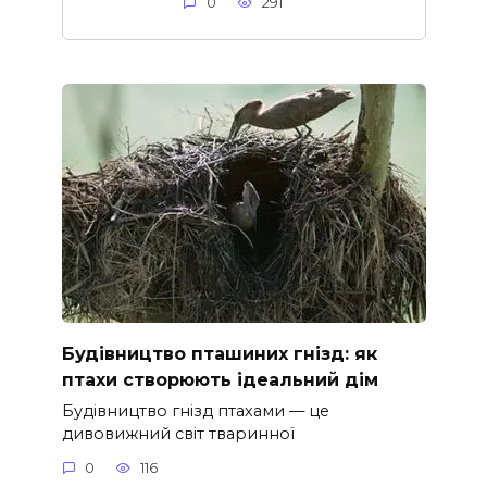
0
291
Будівництво пташиних гнізд: як
птахи створюють ідеальний дім
Будівництво гнізд птахами — це
дивовижний світ тваринної
0
116