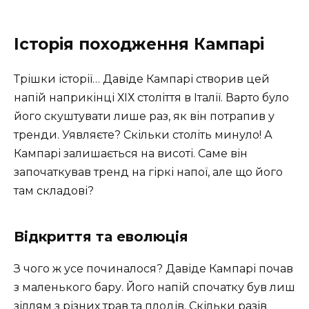
Історія походження Кампарі
Трішки історії… Давіде Кампарі створив цей
напій наприкінці ХІХ століття в Італії. Варто було
його скуштувати лише раз, як він потрапив у
тренди. Уявляєте? Скільки століть минуло! А
Кампарі залишається на висоті. Саме він
започаткував тренд на гіркі напої, але що його
там складові?
Відкриття та еволюція
З чого ж усе починалося? Давіде Кампарі почав
з маленького бару. Його напій спочатку був лиш
зіллям з різних трав та плодів. Скільки разів