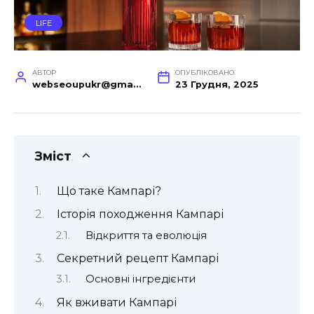
LIFE
АВТОР
ОПУБЛІКОВАНО
webseoupukr@gmail.com
23 Грудня, 2025
Зміст
Що таке Кампарі?
Історія походження Кампарі
Відкриття та еволюція
Секретний рецепт Кампарі
Основні інгредієнти
Як вживати Кампарі