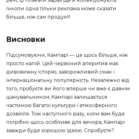
речі, ці плакати зараз ще й колекціонують.
Інколи одна тільки реклама може сказати
більше, ніж сам продукт!
Висновки
Підсумовуючи, Кампарі — це щось більше, ніж
просто напій. Цей червоний аперитив має
дивовижну історію, заворожливий смак і
інтернаціональну популярність. Незалежно від
того, пробуєте ви його вперше чи вже є давнім
шанувальником, Кампарі залишається
частиною багатої культури і атмосферного
дозвілля. Тож наступного разу, коли вам буде
потрібно щось особливе для вечора, Кампарі
завжди буде хорошою ідеєю. Спробуєте?