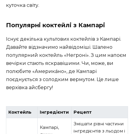
куточка світу.
Популярні коктейлі з Кампарі
Існує декілька культових коктейлів з Кампарі.
Давайте відзначимо найвідоміші. Шалено
популярний коктейль «Негроні». З цим напоєм
вечірки стають яскравішими. Чи, може, ви
полюбите «Америка́но», де Кампарі
поєднується з солодким вермутом. Це лише
верхівка айсбергу!
Коктейль
Інгредієнти
Рецепт
Змішати рівні частини
Кампарі,
інгредієнтів з льодом і