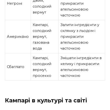
джин,
Негроні
прикрасити
солодкий
апельсиновою
вермут
часточкою
Кампарі,
Залити інгредієнти у
солодкий
склянку з льодом і
Америка́но
вермут,
прикрасити
газована
апельсиновою
вода
часточкою
Кампарі,
Змішати інгредієнти в
солодкий
келиху і прикрасити
Сбагліато
вермут,
апельсиновою
просекко
часточкою
Кампарі в культурі та світі