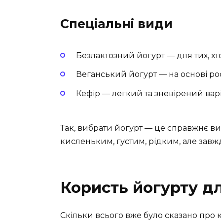
Спеціальні види
Безлактозний йогурт — для тих, х
Веганський йогурт — на основі р
Кефір — легкий та зневірений вар
Так, вибрати йогурт — це справжнє в
кисленьким, густим, рідким, але зав
Користь йогурту дл
Скільки всього вже було сказано про к