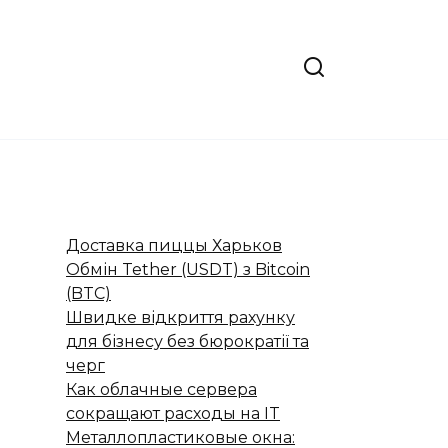
Доставка пиццы Харьков
Обмін Tether (USDT) з Bitcoin
(BTC)
Швидке відкриття рахунку
для бізнесу без бюрократії та
черг
Как облачные сервера
сокращают расходы на IT
Металлопластиковые окна: