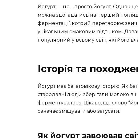
Йогурт — це… просто йогурт. Однак цей
можна здогадатись на перший погляд.
ферментації, котрий перетворює звича
унікальним смаковим відтінком. Дава
популярний у всьому світі, які його вл
Історія та походже
Йогурт має багатовікову історію. Як ба
стародавні люди зберігали молоко в
ферментувалось. Цікаво, що слово “йог
означає змішувати або загусати.
Як йогурт завоював сві