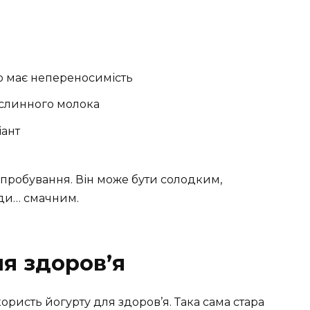
то має непереносимість
ослинного молока
іант
ипробування. Він може бути солодким,
жди… смачним.
я здоров’я
ористь йогурту для здоров’я. Така сама стара