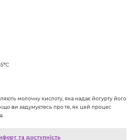
45°C
бляють молочну кислоту, яка надає йогурту його
кщо ви задумуєтесь про те, як цей процес
а.
омфорт та доступність