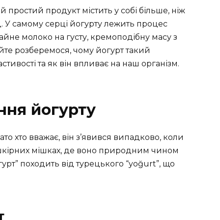
 простий продукт містить у собі більше, ніж
 У самому серці йогурту лежить процес
йне молоко на густу, кремоподібну масу з
йте розберемося, чому йогурт такий
астивості та як він впливає на наш організм.
ння йогурту
гато хто вважає, він з’явився випадково, коли
 шкірних мішках, де воно природним чином
урт” походить від турецького “yoğurt”, що
т