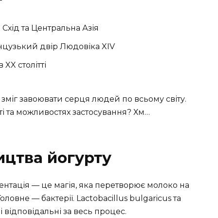
Схід та Центральна Азія
цузький двір Людовіка XIV
 XX столітті
зміг завоювати серця людей по всьому світу.
ті та можливостях застосування? Хм…
ицтва йогурту
нтація — це магія, яка перетворює молоко на
ловне — бактерії. Lactobacillus bulgaricus та
і відповідальні за весь процес.