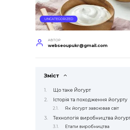
UNCATEGORIZED
АВТОР
webseoupukr@gmail.com
Зміст
Що таке Йогурт
Історія та походження йогурту
Як йогурт завоював світ
Технологія виробництва йогур
Етапи виробництва