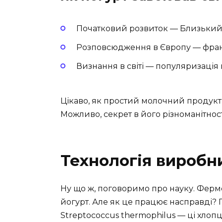
Початковий розвиток — Близький 
Розповсюдження в Європу — фран
Визнання в світі — популяризація в
Цікаво, як простий молочний продукт 
Можливо, секрет в його різноманітнос
Технологія виробн
Ну що ж, поговоримо про науку. Ферме
йогурт. Але як це працює насправді? Го
Streptococcus thermophilus — ці хлопц