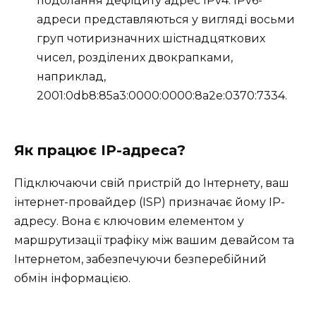
подолання дефіциту адрес IPv4. IPv6-
адреси представляються у вигляді восьми
груп чотиризначних шістнадцяткових
чисел, розділених двокрапками,
наприклад,
2001:0db8:85a3:0000:0000:8a2e:0370:7334.
Як працює IP-адреса?
Підключаючи свій пристрій до Інтернету, ваш
інтернет-провайдер (ISP) призначає йому IP-
адресу. Вона є ключовим елементом у
маршрутизації трафіку між вашим девайсом та
Інтернетом, забезпечуючи безперебійний
обмін інформацією.