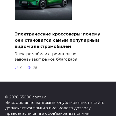
Электрические кроссоверы: почему
они становятся самым популярным
видом электромобилей
Электромобили стремительно
завоевывают рынок благодаря
0
25
© 2026 65000.com.ua
Використання матеріалів, опублікованих на сайті,
допускається тільки з письмового дозволу
правовласника та з обов'язковим прямим