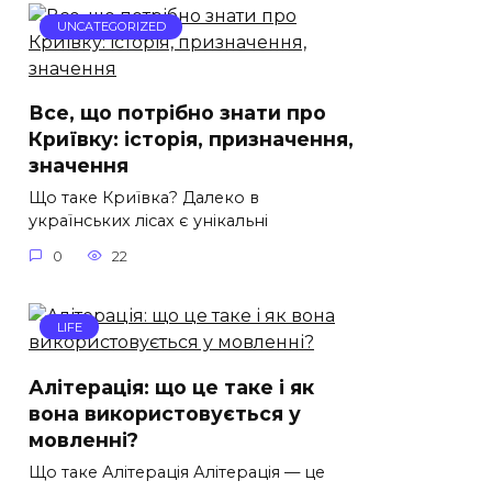
UNCATEGORIZED
Все, що потрібно знати про
Криївку: історія, призначення,
значення
Що таке Криївка? Далеко в
українських лісах є унікальні
0
22
LIFE
Алітерація: що це таке і як
вона використовується у
мовленні?
Що таке Алітерація Алітерація — це