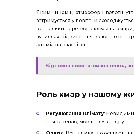
Яким чином ці атмосферні велетні ут
затримується у повітрі й охолоджуєтьс
крапельки перетворюються на хмари, а
зусиллях: підвищення вологого повітр
алхімія на власні очі.
Відносна висота: визначення, зн
Роль хмар у нашому жи
Регулювання клімату
: Невидимий
земне тепло, мов теплу ковдру.
Опади
: Всі ці дива, що осідають 