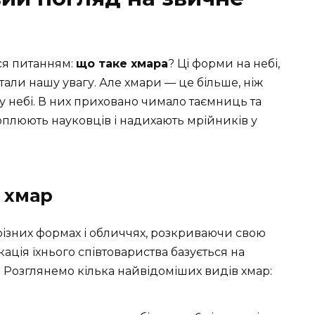
вся питанням:
що таке хмара
? Ці форми на небі,
али нашу увагу. Але хмари — це більше, ніж
у небі. В них приховано чимало таємниць та
хоплюють науковців і надихають мрійників у
 хмар
ізних формах і обличчях, розкриваючи свою
кація їхнього співтовариства базується на
. Розглянемо кілька найвідоміших видів хмар: