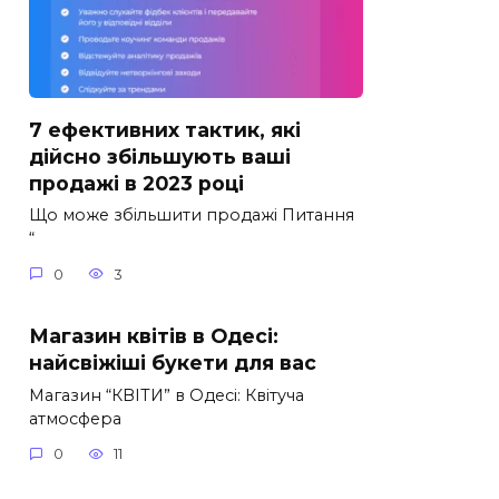
7 ефективних тактик, які
дійсно збільшують ваші
продажі в 2023 році
Що може збільшити продажі Питання
“
0
3
Магазин квітів в Одесі:
найсвіжіші букети для вас
Магазин “КВІТИ” в Одесі: Квітуча
атмосфера
0
11