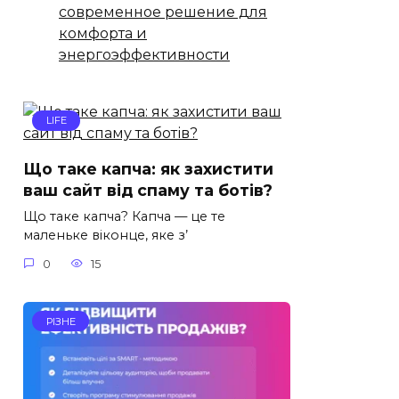
современное решение для
комфорта и
энергоэффективности
LIFE
Що таке капча: як захистити
ваш сайт від спаму та ботів?
Що таке капча? Капча — це те
маленьке віконце, яке з’
0
15
РІЗНЕ