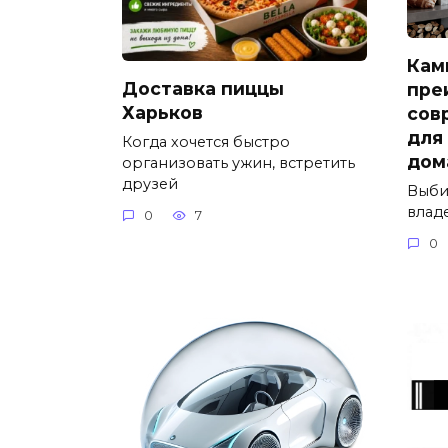
Кам
Доставка пиццы
пре
Харьков
сов
для
Когда хочется быстро
дом
организовать ужин, встретить
друзей
Выби
влад
0
7
0