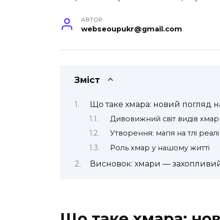
АВТОР
webseoupukr@gmail.com
Зміст
Що таке хмара: новий погляд 
Дивовижний світ видів хмар
Утворення: магія на тлі реал
Роль хмар у нашому житті
Висновок: хмари — захопливий
Що таке хмара: но