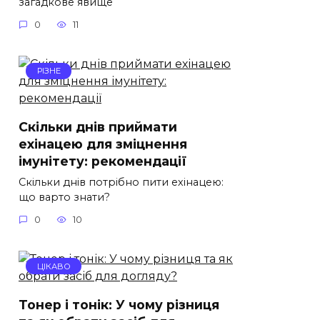
загадкове явище
0
11
РІЗНЕ
Скільки днів приймати
ехінацею для зміцнення
імунітету: рекомендації
Скільки днів потрібно пити ехінацею:
що варто знати?
0
10
ЦІКАВО
Тонер і тонік: У чому різниця