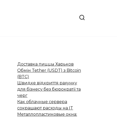
Доставка пиццы Харьков
Обмін Tether (USDT) з Bitcoin
(BTC)
Швидке відкриття рахунку
для бізнесу без бюрократії та
черг
Как облачные сервера
сокращают расходы на IT
Металлопластиковые окна: