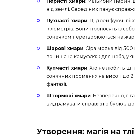
Перисті хмари
: Мільйони перин, 
від землі. Серед них панує справж
Пухнасті хмари
: Ці дрейфуючі пік
кілометрів. Вони проносять із собо
сонечком перетворюються на жар
Шарові хмари
: Сіра мряка від 500
вони наче камуфляж для неба, у як
Купчасті хмари
: Хто не любить ці
сонячних променях на висоті до 2 
фантазії.
Штормові хмари
: Безперечно, гіга
видрамувати справжню бурю з дощ
Утворення: магія на тлі