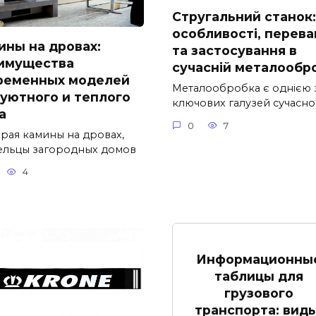
Стругальний станок:
особливості, перева
ины на дровах:
та застосування в
имущества
сучасній металообр
ременных моделей
Металообробка є однією 
 уютного и теплого
ключових галузей сучасно
а
0
7
рая камины на дровах,
ельцы загородных домов
4
Информационны
таблицы для
грузового
транспорта: виды