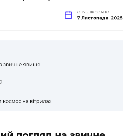
ОПУБЛІКОВАНО
7 Листопада, 2025
на звичне явище
ій
 космос на вітрилах
вий погляд на звичне