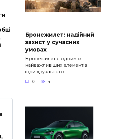
ги
обці
Бронежилет: надійний
з
захист у сучасних
ї
умовах
Бронежилет є одним із
найважливіших елементів
індивідуального
0
4
е
,