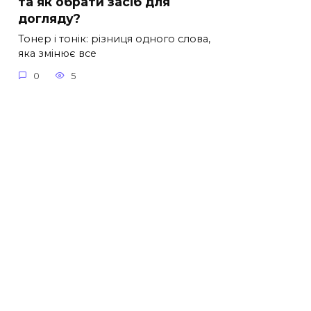
та як обрати засіб для
догляду?
Тонер і тонік: різниця одного слова,
яка змінює все
0
5