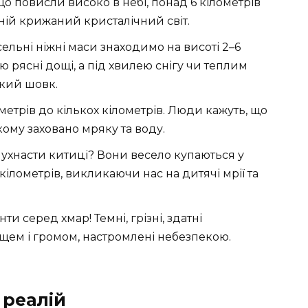
що повисли високо в небі, понад 6 кілометрів
ній крижаний кристалічний світ.
сельні ніжні маси знаходимо на висоті 2–6
ю рясні дощі, а під хвилею снігу чи теплим
кий шовк.
 метрів до кількох кілометрів. Люди кажуть, що
ому заховано мряку та воду.
 пухнасти китиці? Вони весело купаються у
кілометрів, викликаючи нас на дитячі мрії та
нти серед хмар! Темні, грізні, здатні
ем і громом, настромлені небезпекою.
 реалій