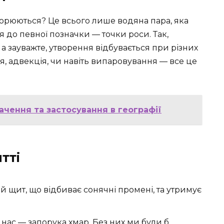
ворюються? Це всього лише водяна пара, яка
я до певної позначки — точки роси. Так,
 зауважте, утворення відбувається при різних
я, адвекція, чи навіть випаровування — все це
ачення та застосування в географії
тті
 щит, що відбиває сонячні промені, та утримує
на нас — запорука хмар. Без них ми були б