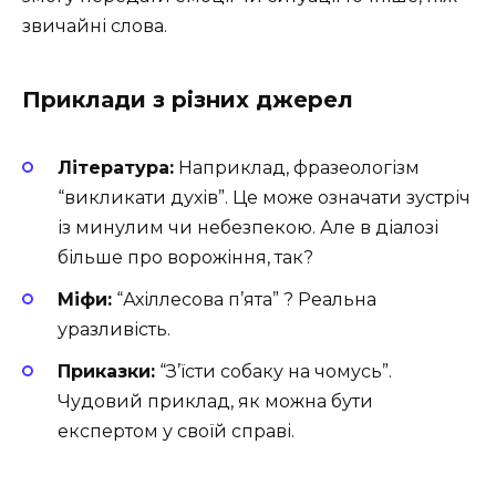
звичайні слова.
Приклади з різних джерел
Література:
Наприклад, фразеологізм
“викликати духів”. Це може означати зустріч
із минулим чи небезпекою. Але в діалозі
більше про ворожіння, так?
Міфи:
“Ахіллесова п’ята” ? Реальна
уразливість.
Приказки:
“З’їсти собаку на чомусь”.
Чудовий приклад, як можна бути
експертом у своїй справі.