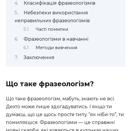
Класифікація фразеологізмів
Небезпеки використання
неправильних фразеологізмів
Часті помилки
Фразеологізми в навчанні
Методи вивчення
Заключення
Що таке фразеологізм?
Що таке фразеологізм, мабуть, знають не всі.
Дехто може лише здогадуватись. І якщо ти
думаєш, що це щось просте типу “як ніби-то”, ти
помиляєшся. Фразеологізми — це справжні
мовні скарби, які ховаються в куточках наших