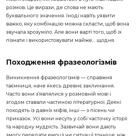
розмов. Це вирази, де слова не мають
буквального значення. Іноді навіть уявити
важко, яку комбінацію можна скласти, щоб вона
звучала зрозуміло. Але вони варті того, щоб їх
пізнати і використовувати майже… щодня.
Походження фразеологізмів
Виникнення фразеологізмів — справжня
таємниця, наче якесь древнє заклинання.
Часто вони з’являлися у розмовній мові і
згодом ставали частиною літературної. Деякі
походять із давніх міфів, інші — з пісень чи
приказок. Усі вони несуть у собі часточку історії
та народну мудрість. Зазвичай вони дають
змогу передати емоції чи ситуації точніше, ніж