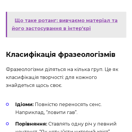
Що таке ротанг: вивчаємо матеріал та
його застосування в інтер'єрі
Класифікація фразеологізмів
Фразеологізми діляться на кілька груп. Це як
класифікація творчості: для кожного
знайдеться щось своє.
Ідіоми:
Повністю переносять сенс.
Наприклад, “ловити гав”.
Порівняння:
Ставлять одну річ у певний
контекст. “Як коту з’їсти китовий хвіст”.