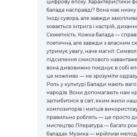
цифрову епоху. Характеристики ф
балада насправді? Вона має низку 
Іноді сувора, але завжди захоплив
ховається інтрига і настрій, дихан
Сюжетність. Кожна балада — справж
поетична, але завжди з власним с
утримує увагу, наче магніт. Симво
підсилення смислового навантажен
вона дивовижно поєднує в собі елем
це можливо — не зрозуміти одразу
Роль у культурі Балади мають ваго
народів. Вони допомагають нам кр
заглибитися в світ, яким жили на
композиторів і митців використовую
правильно роблять — це просто дж
мистецтво Література — багато рома
баладах. Музика — мрійливі мелоді