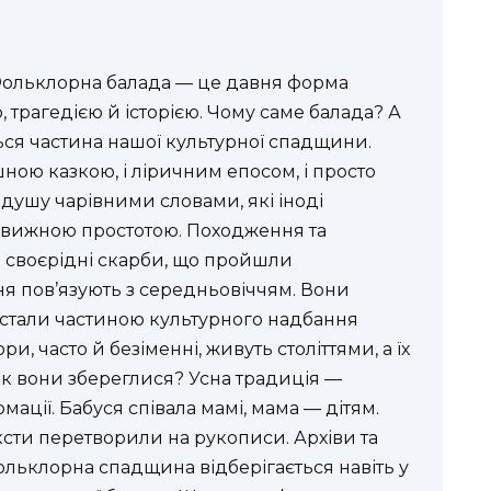
Фольклорна балада — це давня форма
, трагедією й історією. Чому саме балада? А
ться частина нашої культурної спадщини.
ною казкою, і ліричним епосом, і просто
душу чарівними словами, які іноді
овижною простотою. Походження та
 своєрідні скарби, що пройшли
я пов’язують з середньовіччям. Вони
е стали частиною культурного надбання
ри, часто й безіменні, живуть століттями, а їх
Як вони збереглися? Усна традиція —
ації. Бабуся співала мамі, мама — дітям.
ксти перетворили на рукописи. Архіви та
ольклорна спадщина відберігається навіть у