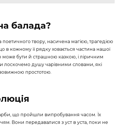
на балада?
поетичного твору, насичена магією, трагедією
 що в кожному її рядку ховається частина нашої
 може бути й страшною казкою, і ліричним
Ми лоскочемо душу чарівними словами, які
ивовижною простотою.
олюція
арби, що пройшли випробування часом. Їх
ям. Вони передавалися з уст в уста, поки не