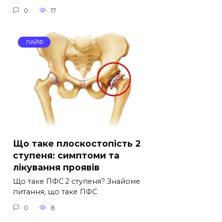
0
17
ЛАЙФ
Що таке плоскостопість 2
ступеня: симптоми та
лікування проявів
Що таке ПФС 2 ступеня? Знайоме
питання, що таке ПФС
0
8