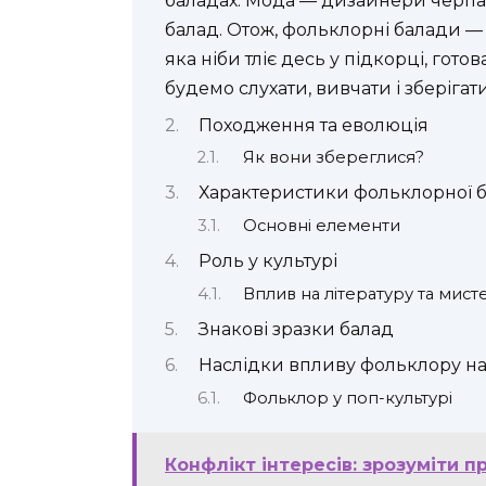
баладах. Мода — дизайнери черпа
балад. Отож, фольклорні балади — 
яка ніби тліє десь у підкорці, гот
будемо слухати, вивчати і зберіга
Походження та еволюція
Як вони збереглися?
Характеристики фольклорної 
Основні елементи
Роль у культурі
Вплив на літературу та мист
Знакові зразки балад
Наслідки впливу фольклору на
Фольклор у поп-культурі
Конфлікт інтересів: зрозуміти 