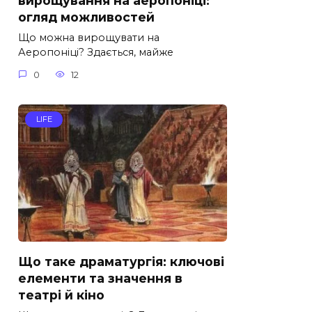
вирощування на аеропоніці:
огляд можливостей
Що можна вирощувати на
Аеропоніці? Здається, майже
0
12
LIFE
Що таке драматургія: ключові
елементи та значення в
театрі й кіно