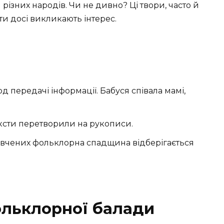
різних народів. Чи не дивно? Ці твори, часто й
ети досі викликають інтерес.
 передачі інформації. Бабуся співала мамі,
ексти перетворили на рукописи.
м вчених фольклорна спадщина відберігається
ольклорної балади