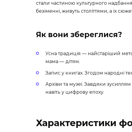
стали частиною культурного надбання 
безіменні, живуть століттями, а їх сюж
Як вони збереглися?
Усна традиція — найстаріший метод
мама — дітям.
Запис у книгах. Згодом народні т
Архіви та музеї. Завдяки зусилля
навіть у цифрову епоху.
Характеристики ф