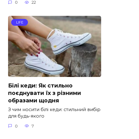
0
22
LIFE
Білі кеди: Як стильно
поєднувати їх з різними
образами щодня
З чим носити білі кеди: стильний вибір
для будь-якого
0
7