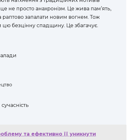
ють натхнення з традиційних мотивів
це не просто анахронізм. Це жива пам’ять,
ова раптово запалати новим вогнем. Тож
ти цю безцінну спадщину. Це збагачує.
балади
ецтво
 сучасність
проблему та ефективно її уникнути