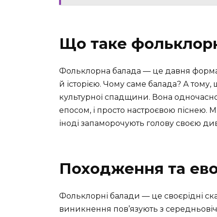
Що таке фольклор
Фольклорна балада — це давня форма 
й історією. Чому саме балада? А тому,
культурної спадщини. Вона одночасно
епосом, і просто настроєвою піснею. 
іноді запаморочують голову своєю д
Походження та ев
Фольклорні балади — це своєрідні ск
виникнення пов’язують з середньовічч