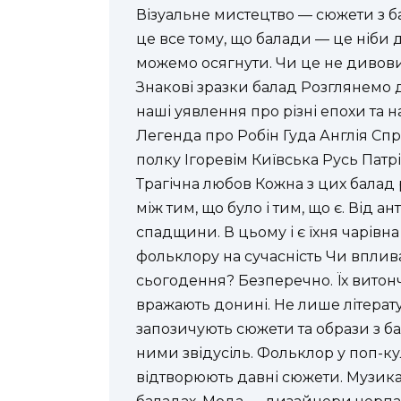
Візуальне мистецтво — сюжети з ба
це все тому, що балади — це ніби 
можемо осягнути. Чи це не дивовиж
Знакові зразки балад Розглянемо 
наші уявлення про різні епохи та
Легенда про Робін Гуда Англія Спр
полку Ігоревім Київська Русь Пат
Трагічна любов Кожна з цих балад 
між тим, що було і тим, що є. Від 
спадщини. В цьому і є їхня чарівн
фольклору на сучасність Чи впли
сьогодення? Безперечно. Їх витонч
вражають донині. Не лише література
запозичують сюжети та образи з бал
ними звідусіль. Фольклор у поп-ку
відтворюють давні сюжети. Музика 