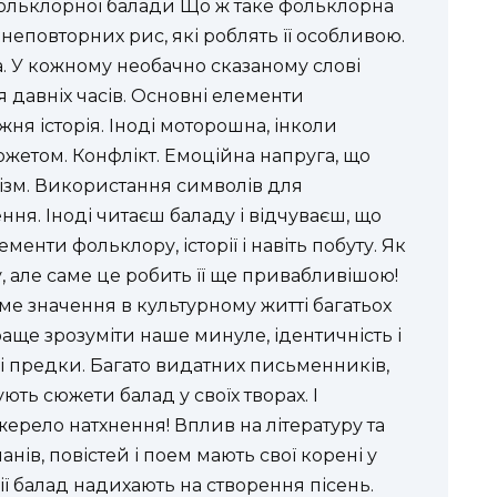
ольклорної балади Що ж таке фольклорна
неповторних рис, які роблять її особливою.
а. У кожному необачно сказаному слові
ня давніх часів. Основні елементи
ня історія. Іноді моторошна, інколи
южетом. Конфлікт. Емоційна напруга, що
лізм. Використання символів для
ня. Іноді читаєш баладу і відчуваєш, що
енти фольклору, історії і навіть побуту. Як
, але саме це робить її ще привабливішою!
ме значення в культурному житті багатьох
аще зрозуміти наше минуле, ідентичність і
ші предки. Багато видатних письменників,
ть сюжети балад у своїх творах. І
ерело натхнення! Вплив на літературу та
нів, повістей і поем мають свої корені у
ї балад надихають на створення пісень.