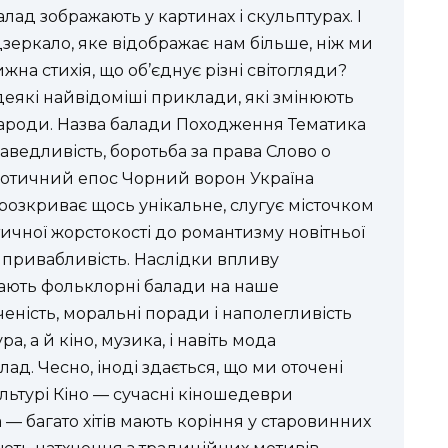
лад зображають у картинах і скульптурах. І
дзеркало, яке відображає нам більше, ніж ми
на стихія, що об’єднує різні світогляди?
деякі найвідоміші приклади, які змінюють
 народи. Назва балади Походження Тематика
аведливість, боротьба за права Слово о
ріотичний епос Чорний ворон Україна
розкриває щось унікальне, слугує місточком
античної жорстокості до романтизму новітньої
а привабливість. Наслідки впливу
вають фольклорні балади на наше
еність, моральні поради і наполегливість
, а й кіно, музика, і навіть мода
ад. Чесно, іноді здається, що ми оточені
льтурі Кіно — сучасні кіношедеври
— багато хітів мають коріння у старовинних