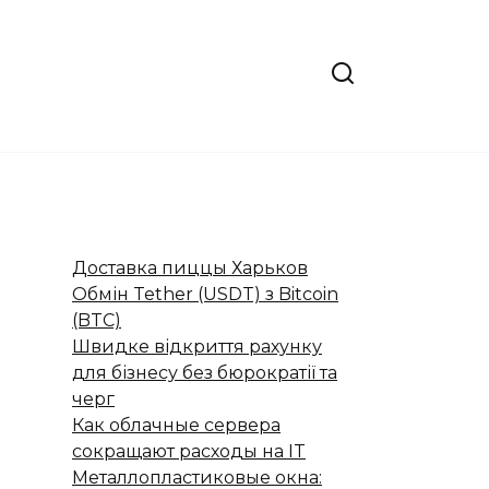
Доставка пиццы Харьков
Обмін Tether (USDT) з Bitcoin
(BTC)
Швидке відкриття рахунку
для бізнесу без бюрократії та
черг
Как облачные сервера
сокращают расходы на IT
Металлопластиковые окна: