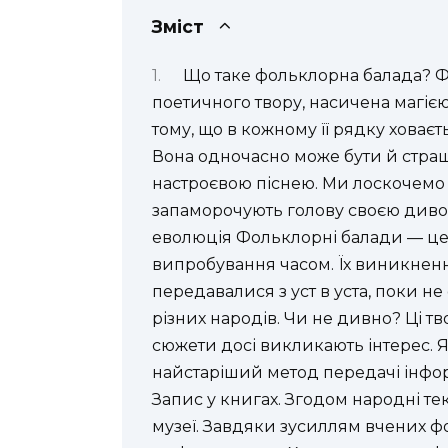
Зміст
Що таке фольклорна балада? 
поетичного твору, насичена магією
тому, що в кожному її рядку ховає
Вона одночасно може бути й страш
настроєвою піснею. Ми лоскочемо 
запаморочують голову своєю див
еволюція Фольклорні балади — це
випробування часом. Їх виникненн
передавалися з уст в уста, поки н
різних народів. Чи не дивно? Ці тво
сюжети досі викликають інтерес. 
найстаріший метод передачі інформ
Запис у книгах. Згодом народні те
музеї. Завдяки зусиллям вчених ф