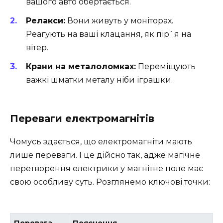
вашого авто обертається.
Релакси:
Вони живуть у моніторах.
Реагують на ваші клацання, як пір`я на
вітер.
Крани на металоломках:
Переміщують
важкі шматки металу ніби іграшки.
Переваги електромагнітів
Чомусь здається, що електромагніти мають
лише переваги. І це дійсно так, адже магічне
перетворення електрики у магнітне поле має
свою особливу суть. Розглянемо ключові точки:
Перевага
Пояснення