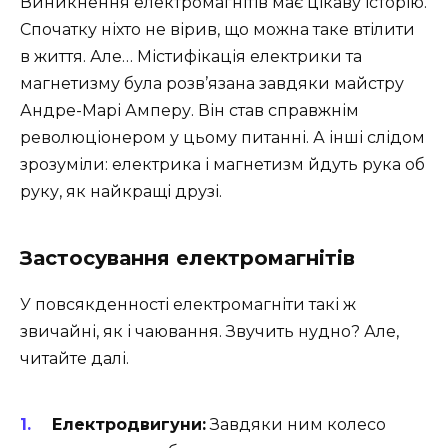
Виникнення електромагнітів має цікаву історію.
Спочатку ніхто не вірив, що можна таке втілити
в життя. Але… Містифікація електрики та
магнетизму була розв’язана завдяки майстру
Андре-Марі Амперу. Він став справжнім
революціонером у цьому питанні. А інші слідом
зрозуміли: електрика і магнетизм йдуть рука об
руку, як найкращі друзі.
Застосування електромагнітів
У повсякденності електромагніти такі ж
звичайні, як і чаювання. Звучить нудно? Але,
читайте далі.
Електродвигуни:
Завдяки ним колесо