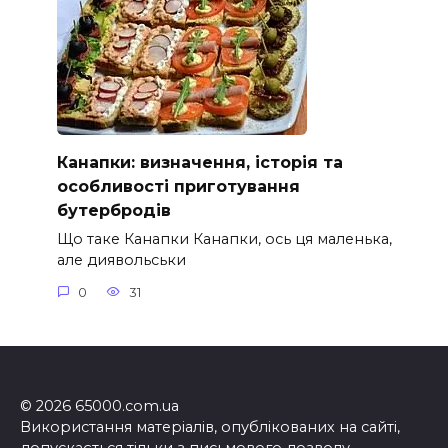
Канапки: визначення, історія та
особливості приготування
бутербродів
Що таке Канапки Канапки, ось ця маленька,
але диявольськи
0
31
© 2026 65000.com.ua
Використання матеріалів, опублікованих на сайті,
допускається тільки з письмового дозволу