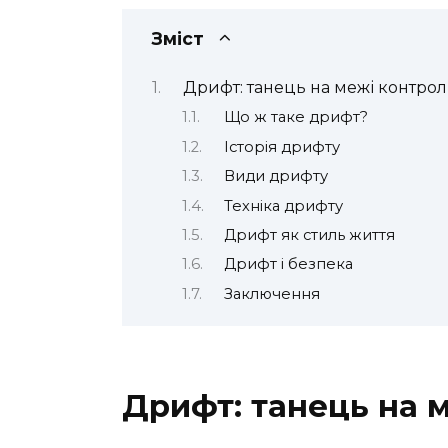
Зміст
Дрифт: танець на межі контро
Що ж таке дрифт?
Історія дрифту
Види дрифту
Техніка дрифту
Дрифт як стиль життя
Дрифт і безпека
Заключення
Дрифт: танець на 