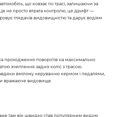
втомобіль, що ковзає по трасі, залишаючи за
Це не просто втрата контролю, це дрифт —
аровує глядачів видовищністю та дарує водіям
ка проходження поворотів на максимально
ою зчеплення задніх коліс з трасою.
 завдяки вмілому керуванню кермом і педалями,
чи вражаюче видовище.
 Саме там він швидко став популярним видом