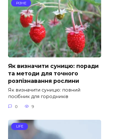
РІЗНЕ
Як визначити суницю: поради
та методи для точного
розпізнавання рослини
Як визначити суницю: повний
посібник для городників
0
9
LIFE