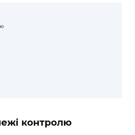
лю
межі контролю