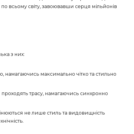
по всьому світу, завоювавши серця мільйонів
ька з них:
ою, намагаючись максимально чітко та стильно
проходять трасу, намагаючись синхронно
інюються не лише стиль та видовищність
хнічність.