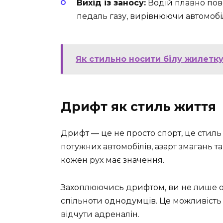
Вихід із заносу:
Водій плавно пове
педаль газу, вирівнюючи автомобі
Як стильно носити білу жилетку
Дрифт як стиль життя
Дрифт — це не просто спорт, це стиль 
потужних автомобілів, азарт змагань т
кожен рух має значення.
Захоплюючись дрифтом, ви не лише отр
спільноти однодумців. Це можливість 
відчути адреналін.