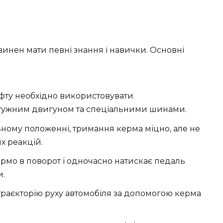
винен мати певні знання і навички. Основні
ту необхідно використовувати
отужним двигуном та спеціальними шинами.
ному положенні, тримання керма міцно, але не
х реакцій.
ермо в поворот і одночасно натискає педаль
и.
траєкторію руху автомобіля за допомогою керма