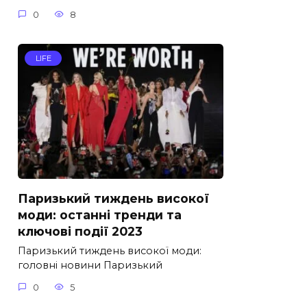
0
8
LIFE
Паризький тиждень високої
моди: останні тренди та
ключові події 2023
Паризький тиждень високої моди:
головні новини Паризький
0
5