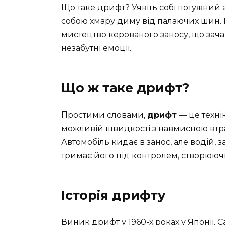
Що таке дрифт? Уявіть собі потужний а
собою хмару диму від палаючих шин. 
мистецтво керованого заносу, що зач
незабутні емоції.
Що ж таке дрифт?
Простими словами,
дрифт
— це техні
можливій швидкості з навмисною втрат
Автомобіль кидає в занос, але водій,
тримає його під контролем, створюю
Історія дрифту
Виник дрифт у 1960-х роках у Японії.