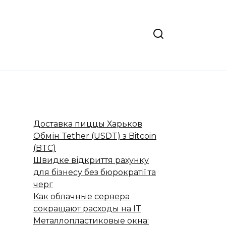
Доставка пиццы Харьков
Обмін Tether (USDT) з Bitcoin
(BTC)
Швидке відкриття рахунку
для бізнесу без бюрократії та
черг
Как облачные сервера
сокращают расходы на IT
Металлопластиковые окна: