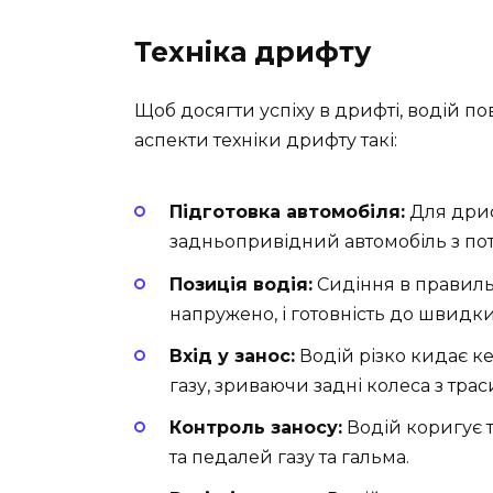
Техніка дрифту
Щоб досягти успіху в дрифті, водій по
аспекти техніки дрифту такі:
Підготовка автомобіля:
Для дриф
задньопривідний автомобіль з п
Позиція водія:
Сидіння в правиль
напружено, і готовність до швидки
Вхід у занос:
Водій різко кидає к
газу, зриваючи задні колеса з трас
Контроль заносу:
Водій коригує 
та педалей газу та гальма.