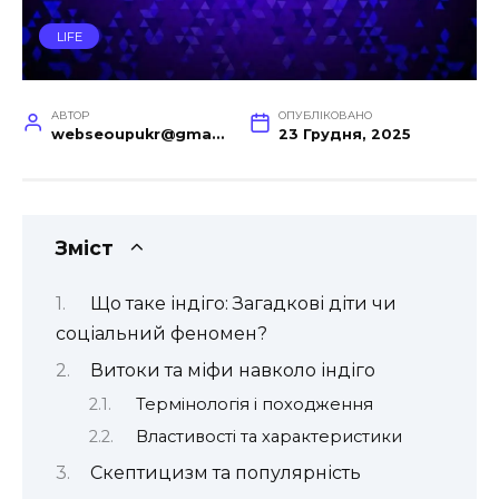
LIFE
АВТОР
ОПУБЛІКОВАНО
webseoupukr@gmail.com
23 Грудня, 2025
Зміст
Що таке індіго: Загадкові діти чи
соціальний феномен?
Витоки та міфи навколо індіго
Термінологія і походження
Властивості та характеристики
Скептицизм та популярність