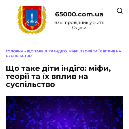
Перейти
до
65000.com.ua
вмісту
Ваш провідник у житті
Одеси
ГОЛОВНА
»
ЩО ТАКЕ ДІТИ ІНДІГО: МІФИ, ТЕОРІЇ ТА ЇХ ВПЛИВ НА
СУСПІЛЬСТВО
Що таке діти індіго: міфи,
теорії та їх вплив на
суспільство