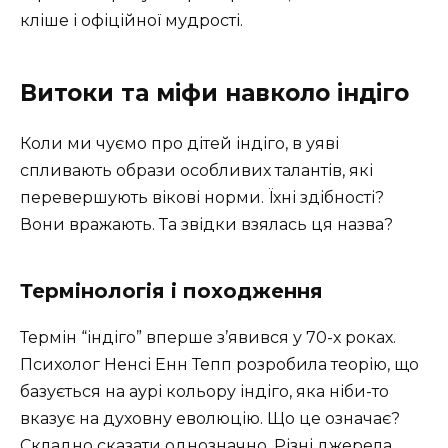
кліше і офіційної мудрості.
Витоки та міфи навколо індіго
Коли ми чуємо про дітей індіго, в уяві
спливають образи особливих талантів, які
перевершують вікові норми. Їхні здібності?
Вони вражають. Та звідки взялась ця назва?
Термінологія і походження
Термін “індіго” вперше з’явився у 70-х роках.
Психолог Ненсі Енн Тепп розробила теорію, що
базується на аурі кольору індіго, яка ніби-то
вказує на духовну еволюцію. Що це означає?
Складно сказати однозначно. Різні джерела