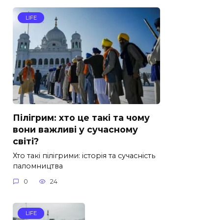
LIFE
Пілігрим: хто це такі та чому
вони важливі у сучасному
світі?
Хто такі пілігрими: історія та сучасність
паломництва
0
24
LIFE