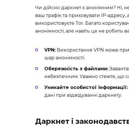
Чи дійсно даркнет є анонімним? Ні, н
ваш трафік та приховувати IP-адресу,
використовуєте Tor. Багато користува
анонімності, але навіть це не робить
VPN:
Використання VPN може прих
шар анонімності.
Обережність з файлами:
Заванта
небезпечним. Уважно стежте, що с
Уникайте особистої інформації:
дані при відвідуванні даркнету.
Даркнет і законодавст