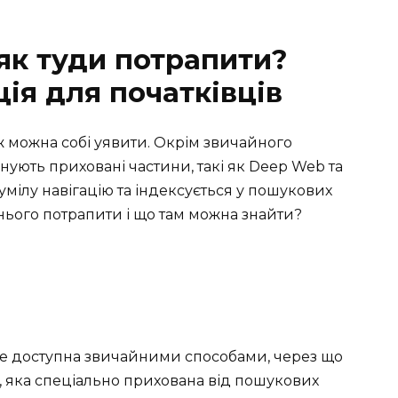
як туди потрапити?
ія для початківців
ж можна собі уявити. Окрім звичайного
снують приховані частини, такі як Deep Web та
умілу навігацію та індексується у пошукових
 нього потрапити і що там можна знайти?
 не доступна звичайними способами, через що
 яка спеціально прихована від пошукових