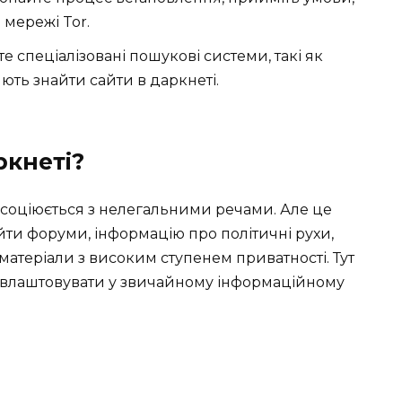
 мережі Tor.
 спеціалізовані пошукові системи, такі як
ють знайти сайти в даркнеті.
ркнеті?
 асоціюється з нелегальними речами. Але це
айти форуми, інформацію про політичні рухи,
 матеріали з високим ступенем приватності. Тут
о влаштовувати у звичайному інформаційному
і