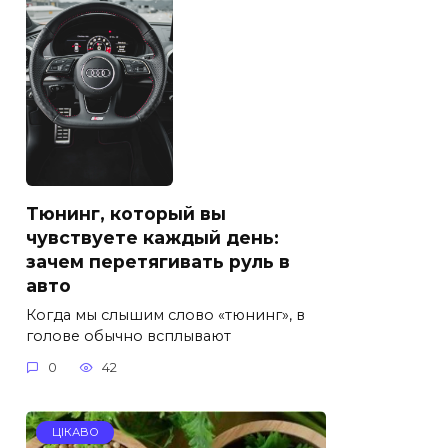
Тюнинг, который вы
чувствуете каждый день:
зачем перетягивать руль в
авто
Когда мы слышим слово «тюнинг», в
голове обычно всплывают
0
42
ЦІКАВО