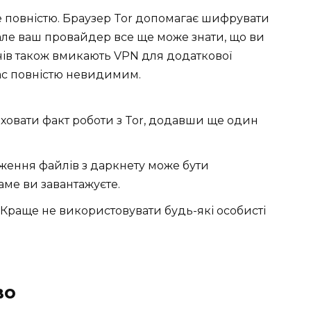
е повністю. Браузер Tor допомагає шифрувати
 але ваш провайдер все ще може знати, що ви
чів також вмикають VPN для додаткової
 вас повністю невидимим.
овати факт роботи з Tor, додавши ще один
ження файлів з даркнету може бути
аме ви завантажуєте.
Краще не використовувати будь-які особисті
во