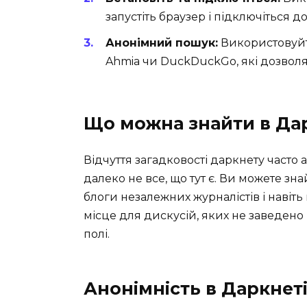
запустіть браузер і підключіться до
Анонімний пошук:
Використовуйте
Ahmia чи DuckDuckGo, які дозволя
Що можна знайти в Да
Відчуття загадковості даркнету часто
далеко не все, що тут є. Ви можете зн
блоги незалежних журналістів і навіть
місце для дискусій, яких не заведен
полі.
Анонімність в Даркнет