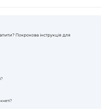
рапити? Покрокова інструкція для
і?
кнеті?