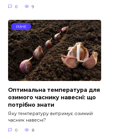
0
9
РІЗНЕ
Оптимальна температура для
озимого часнику навесні: що
потрібно знати
Яку температуру витримує озимий
часник навесні?
0
8