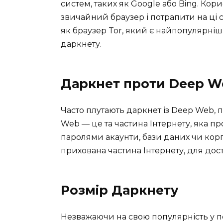
систем, таких як Google або Bing. Кор
звичайний браузер і потрапити на ці ст
як браузер Tor, який є найпопулярні
даркнету.
Даркнет проти Deep W
Часто плутають даркнет із Deep Web, п
Web — це та частина Інтернету, яка пр
паролями акаунти, бази даних чи кор
прихована частина Інтернету, для дост
Розмір Даркнету
Незважаючи на свою популярність у п