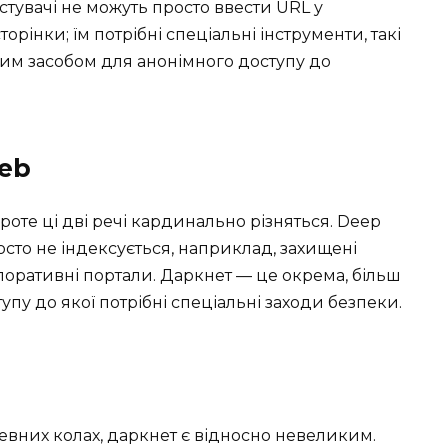
истувачі не можуть просто ввести URL у
орінки; їм потрібні спеціальні інструменти, такі
шим засобом для анонімного доступу до
eb
роте ці дві речі кардинально різняться. Deep
осто не індексується, наприклад, захищені
поративні портали. Даркнет — це окрема, більш
упу до якої потрібні спеціальні заходи безпеки.
евних колах, даркнет є відносно невеликим.