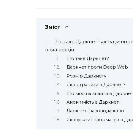
Зміст
Що таке Даркнет і як туди пот
початківців
Що таке Даркнет?
Даркнет проти Deep Web
Розмір Даркнету
Як потрапити в Даркнет?
Що можна знайти в Даркнет
Анонімність в Даркнеті
Даркнет і законодавство
Як шукати інформацію в Дар