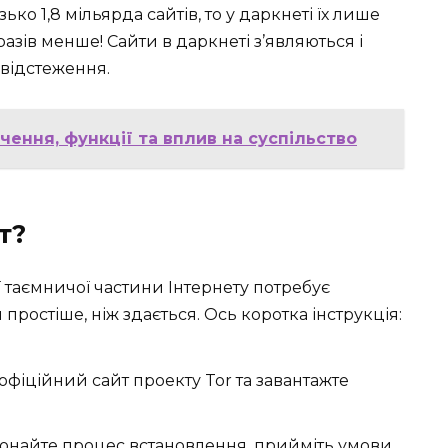
ко 1,8 мільярда сайтів, то у даркнеті їх лише
разів менше! Сайти в даркнеті з’являються і
 відстеження.
чення, функції та вплив на суспільство
т?
ї таємничої частини Інтернету потребує
простіше, ніж здається. Ось коротка інструкція:
 офіційний сайт проекту Tor та завантажте
найте процес встановлення, прийміть умови,