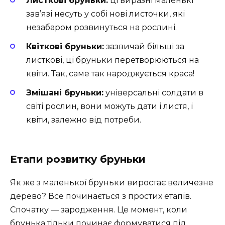
Листкові бруньки:
ці виразні маленькі
зав’язі несуть у собі нові листочки, які
незабаром розвинуться на рослині.
Квіткові бруньки:
зазвичай більші за
листкові, ці бруньки перетворюються на
квіти. Так, саме так народжується краса!
Змішані бруньки:
універсальні солдати в
світі рослин, вони можуть дати і листя, і
квіти, залежно від потреби.
Етапи розвитку бруньки
Як же з маленької бруньки виростає величезне
дерево? Все починається з простих етапів.
Спочатку — зародження. Це момент, коли
брунька тільки починає формуватися під