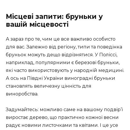
Місцеві запити: бруньки у
вашій місцевості
А зараз про те, чим це все важливо особисто
для вас. Залежно від регіону, типи та поведінка
бруньок можуть дещо відрізнятися. У Поліссі,
наприклад, популярними є березові бруньки,
які часто використовують у народній медицині.
А ось на Півдні України виноградні бруньки
становлять величезну цінність для
виноробства.
Задумайтесь: можливо саме на вашому подвір’ї
виростає дерево, що практично кожної весни
радує новими листочками та квітами. І це усе