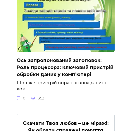
Ось запропонований заголовок:
Роль процесора: ключовий пристрій
обробки даних у комп’ютері
Що таке пристрій опрацювання даних в
комп’
0
352
Скачати Твоя любов – це міражі:
Як обрати справжні почуття