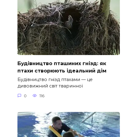
Будівництво пташиних гнізд: як
птахи створюють ідеальний дім
Будівництво гнізд птахами — це
дивовижний світ тваринної
0
116