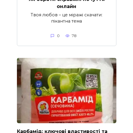
онлайн
Твоя любов – це міражі скачати:
пікантна тема
0
78
Карбамід: ключові властивості та