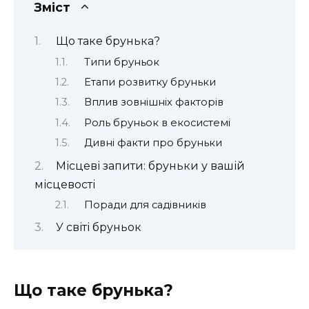
Зміст
Що таке брунька?
Типи бруньок
Етапи розвитку бруньки
Вплив зовнішніх факторів
Роль бруньок в екосистемі
Дивні факти про бруньки
Місцеві запити: бруньки у вашій
місцевості
Поради для садівників
У світі бруньок
Що таке брунька?