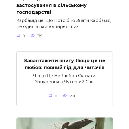
застосування в сільському
господарстві
Карбамід це: Що Потрібно Знати Карбамід
це один з найпоширеніших
0
179
Завантажити книгу Якщо це не
любов: повний гід для читачів
Якщо Це Не Любов Скачати:
Занурення в Чуттєвий Світ
0
291