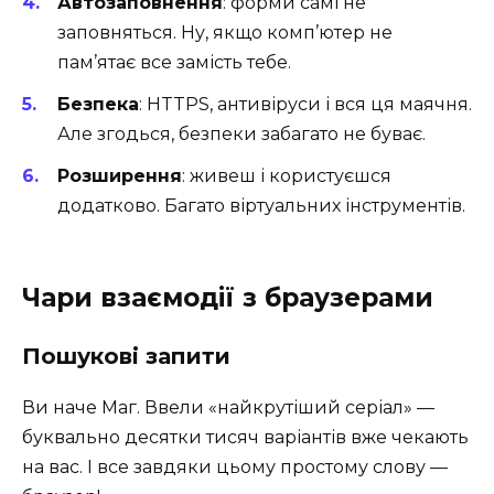
Автозаповнення
: форми самі не
заповняться. Ну, якщо комп’ютер не
пам’ятає все замість тебе.
Безпека
: HTTPS, антивіруси і вся ця маячня.
Але згодься, безпеки забагато не буває.
Розширення
: живеш і користуєшся
додатково. Багато віртуальних інструментів.
Чари взаємодії з браузерами
Пошукові запити
Ви наче Маг. Ввели «найкрутіший серіал» —
буквально десятки тисяч варіантів вже чекають
на вас. І все завдяки цьому простому слову —