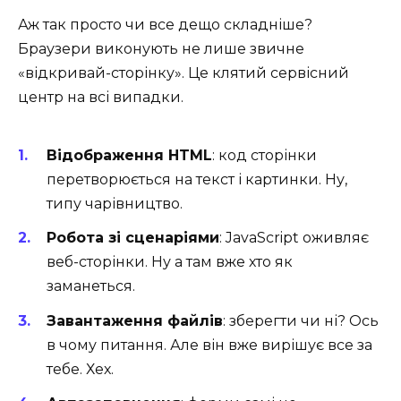
Аж так просто чи все дещо складніше?
Браузери виконують не лише звичне
«відкривай-сторінку». Це клятий сервісний
центр на всі випадки.
Відображення HTML
: код сторінки
перетворюється на текст і картинки. Ну,
типу чарівництво.
Робота зі сценаріями
: JavaScript оживляє
веб-сторінки. Ну а там вже хто як
заманеться.
Завантаження файлів
: зберегти чи ні? Ось
в чому питання. Але він вже вирішує все за
тебе. Хех.