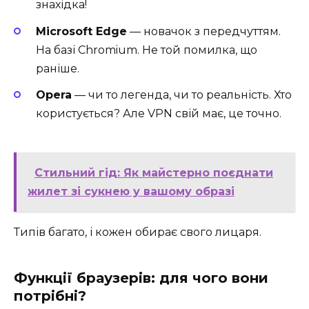
знахідка!
Microsoft Edge
— новачок з передчуттям.
На базі Chromium. Не той помилка, що
раніше.
Opera
— чи то легенда, чи то реальність. Хто
користується? Але VPN свій має, це точно.
Стильний гід: Як майстерно поєднати
жилет зі сукнею у вашому образі
Типів багато, і кожен обирає свого лицаря.
Функції браузерів: для чого вони
потрібні?