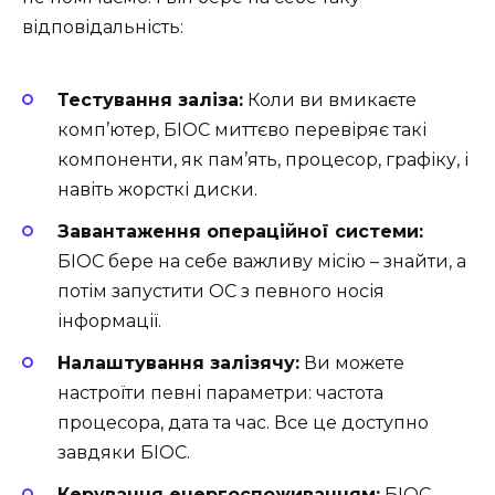
відповідальність:
Тестування заліза:
Коли ви вмикаєте
комп’ютер, БІОС миттєво перевіряє такі
компоненти, як пам’ять, процесор, графіку, і
навіть жорсткі диски.
Завантаження операційної системи:
БІОС бере на себе важливу місію – знайти, а
потім запустити ОС з певного носія
інформації.
Налаштування залізячу:
Ви можете
настроїти певні параметри: частота
процесора, дата та час. Все це доступно
завдяки БІОС.
Керування енергоспоживанням:
БІОС