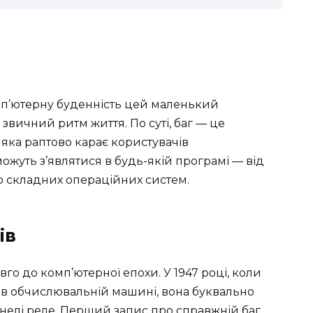
мп’ютерну буденність цей маленький
вичний ритм життя. По суті, баг — це
яка раптово карає користувачів
жуть з’являтися в будь-якій програмі — від
о складних операційних систем.
ів
вго до комп’ютерної епохи. У 1947 році, коли
 в обчислювальній машині, вона буквально
анелі реле. Перший запис про справжній баг