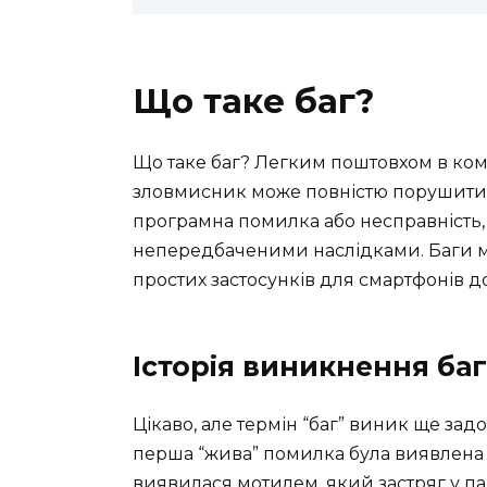
Що таке баг?
Що таке баг? Легким поштовхом в ко
зловмисник може повністю порушити з
програмна помилка або несправність, 
непередбаченими наслідками. Баги мо
простих застосунків для смартфонів д
Історія виникнення баг
Цікаво, але термін “баг” виник ще задо
перша “жива” помилка була виявлена
виявилася мотилем, який застряг у п