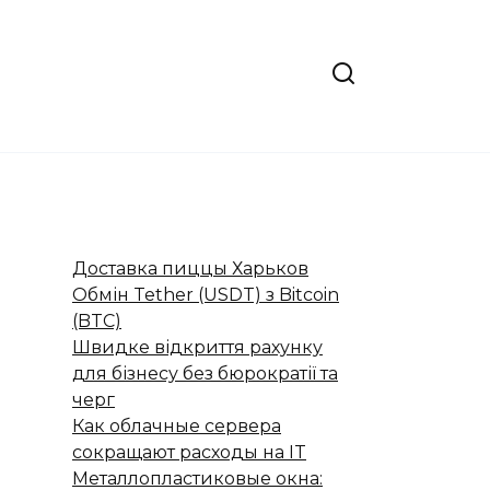
Доставка пиццы Харьков
Обмін Tether (USDT) з Bitcoin
(BTC)
Швидке відкриття рахунку
для бізнесу без бюрократії та
черг
Как облачные сервера
сокращают расходы на IT
Металлопластиковые окна: