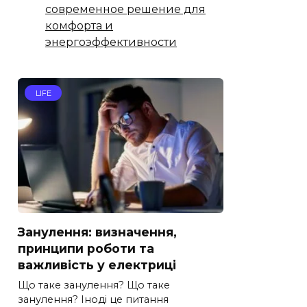
современное решение для
комфорта и
энергоэффективности
LIFE
Занулення: визначення,
принципи роботи та
важливість у електриці
Що таке занулення? Що таке
занулення? Іноді це питання