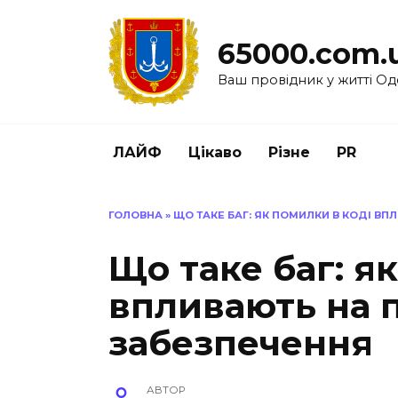
Перейти
до
65000.com.
вмісту
Ваш провідник у житті Од
ЛАЙФ
Цікаво
Різне
PR
ГОЛОВНА
»
ЩО ТАКЕ БАГ: ЯК ПОМИЛКИ В КОДІ В
Що таке баг: я
впливають на 
забезпечення
АВТОР