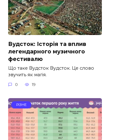
Вудсток: Історія та вплив
легендарного музичного
фестивалю
Що таке Вудсток Вудсток. Це слово
звучить як магія.
0
19
РІЗНЕ