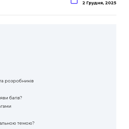
2 Грудня, 2025
 та розробників
яви багів?
агами
уальною темою?