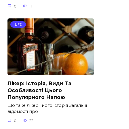
0
11
LIFE
Лікер: Історія, Види Та
Особливості Цього
Популярного Напою
Що таке лікер і його історія Загальні
відомості про
0
22