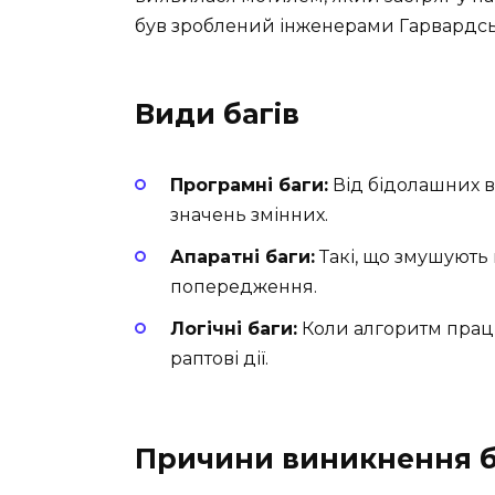
був зроблений інженерами Гарвардськ
Види багів
Програмні баги:
Від бідолашних в
значень змінних.
Апаратні баги:
Такі, що змушують
попередження.
Логічні баги:
Коли алгоритм працює
раптові дії.
Причини виникнення б