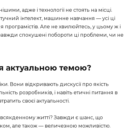
шими, адже і технології не стоять на місці.
штучний інтелект, машинне навчання — усі ці
програмістів. Але не хвилюйтесь, у цьому ж і
 завжди спокушені побороти ці проблеми, чи не
я актуальною темою?
іки. Вони відкривають дискусії про якість
ність розробників, і навіть етичні питання в
тратить своєї актуальності.
повсякденному житті? Завжди є шанс, що
ком, але також — величезною можливістю.