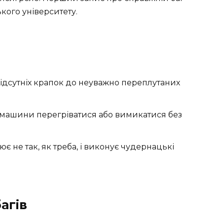
ого університету.
ідсутніх крапок до неуважно переплутаних
 машини перегріватися або вимикатися без
 не так, як треба, і виконує чудернацькі
агів