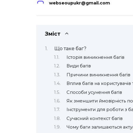
webseoupukr@gmail.com
Зміст
Що таке баг?
Історія виникнення багів
Види багів
Причини виникнення багів
Вплив багів на користувачів
Способи усунення багів
Як зменшити ймовірність по
Інструменти для роботи з б
Сучасний контекст багів
Чому баги залишаються акт