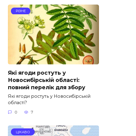
РІЗНЕ
Які ягоди ростуть у
Новосибірській області:
повний перелік для збору
Які ягоди ростуть у Новосибірській
області?
0
7
ЦІКАВО