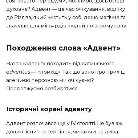
святкового періоду, чи, можливо, щось більш
духовнє? Адвент — це час очікування, відліку
до Різдва, який містить у собі дещо магічне та
значуще для мільярдів людей по всьому світу.
Походження слова «Адвент»
Назва «адвент» походить від латинського
adventus
— «прихід». Так що воно про прихід,
але чиєю персоною ми очікуємо?
Продовжуємо розбиратися.
Історичні корені адвенту
Адвент розпочався ще у IV столітті. Це був аж
донині іспит на терпіння, чекаючи на дива.