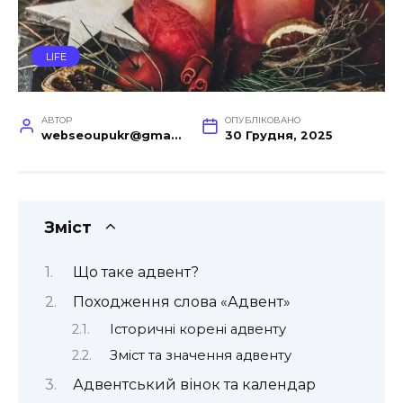
LIFE
АВТОР
ОПУБЛІКОВАНО
webseoupukr@gmail.com
30 Грудня, 2025
Зміст
Що таке адвент?
Походження слова «Адвент»
Історичні корені адвенту
Зміст та значення адвенту
Адвентський вінок та календар