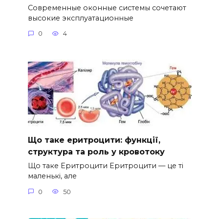
Современные оконные системы сочетают
высокие эксплуатационные
0
4
Що таке еритроцити: функції,
структура та роль у кровотоку
Що таке Еритроцити Еритроцити — це ті
маленькі, але
0
50