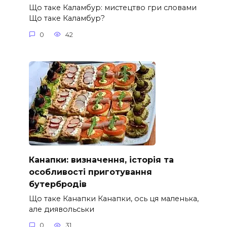
Що таке Каламбур: мистецтво гри словами
Що таке Каламбур?
0
42
Канапки: визначення, історія та
особливості приготування
бутербродів
Що таке Канапки Канапки, ось ця маленька,
але диявольськи
0
31