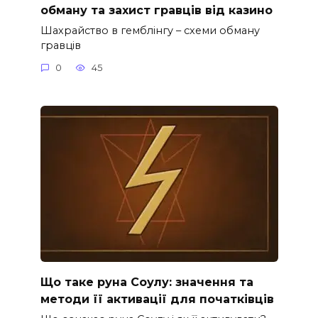
обману та захист гравців від казино
Шахрайство в гемблінгу – схеми обману
гравців
0
45
Що таке руна Соулу: значення та
методи її активації для початківців