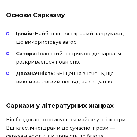
Основи Сарказму
Іронія:
Найбільш поширений інструмент,
що використовує автор.
Сатира:
Головний напрямок, де сарказм
розкривається повністю.
Двозначність:
Зміщення значень, що
викликає свіжий погляд на ситуацію.
Сарказм у літературних жанрах
Він бездоганно вписується майже у всі жанри.
Від класичної драми до сучасної прози —
сарказм всюди, як пряність до блюда.