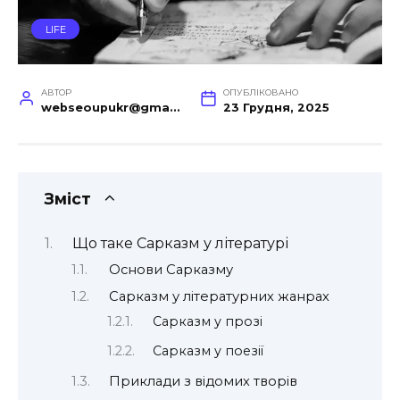
LIFE
АВТОР
ОПУБЛІКОВАНО
webseoupukr@gmail.com
23 Грудня, 2025
Зміст
Що таке Сарказм у літературі
Основи Сарказму
Сарказм у літературних жанрах
Сарказм у прозі
Сарказм у поезії
Приклади з відомих творів