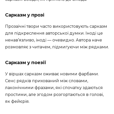
Сарказм у прозі
Прозаічні твори часто використовують сарказм
для підкреслення авторської думки. Іноді це
ненав’язливо, іноді — очевидно. Автора наче
розмовляє з читачем, підмигуючи між рядками.
Сарказм у поезії
У віршах сарказм оживає новими фарбами.
Сенс рядків прихований між словами,
лаконічними фразами, які спочатку здаються
простими, але згодом розгортаються в голові,
як фейєрія.