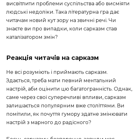
висвітлити проблеми суспільства або висміяти
людські недоліки. Така літературна гра дає
читачам новий кут зору на звичні речі. Чи
знаєте ви про випадки, коли сарказм став
каталізатором змін?
Реакція читачів на сарказм
Не всі розуміють і приймають сарказм.
Здається, треба мати певний ментальний
настрій, аби оцінити цю багатогранність. Однак,
саме через свої суперечливі впливи, сарказм
залишається популярним вже століттями. Ви
помітили, як почуття гумору здатне змінювати
настрій з марного до радісного?