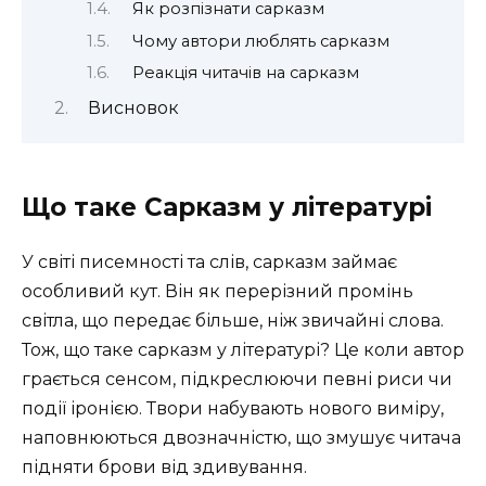
Як розпізнати сарказм
Чому автори люблять сарказм
Реакція читачів на сарказм
Висновок
Що таке Сарказм у літературі
У світі писемності та слів, сарказм займає
особливий кут. Він як перерізний промінь
світла, що передає більше, ніж звичайні слова.
Тож, що таке сарказм у літературі? Це коли автор
грається сенсом, підкреслюючи певні риси чи
події іронією. Твори набувають нового виміру,
наповнюються двозначністю, що змушує читача
підняти брови від здивування.