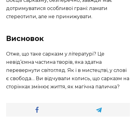
Боєць сарказму, безперечно, завжди має
дотримуватися особливої грані: ламати
стереотипи, але не принижувати.
Висновок
Отже, що таке сарказм у літературі? Це
невід’ємна частина творів, яка здатна
перевернути світогляд. Як і в мистецтві, у слові
є свобода… Ви відчували колись, що сарказм на
сторінках змінює життя, як магічна паличка?