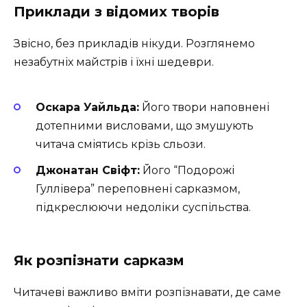
Приклади з відомих творів
Звісно, без прикладів нікуди. Розглянемо
незабутніх майстрів і їхні шедеври.
Оскара Уайльда:
Його твори наповнені
дотепними висловами, що змушують
читача сміятись крізь сльози.
Джонатан Свіфт:
Його “Подорожі
Гуллівера” переповнені сарказмом,
підкреслюючи недоліки суспільства.
Як розпізнати сарказм
Читачеві важливо вміти розпізнавати, де саме