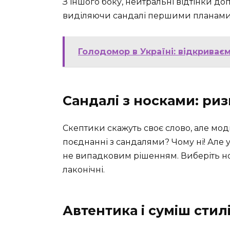
З іншого боку, нейтральні відтінки д
виділяючи сандалі першими планами
Голодомор в Україні: відкриваєм
Сандалі з носками: ри
Скептики скажуть своє слово, але мо
поєднанні з сандалями? Чому ні! Але у
не випадковим рішенням. Виберіть но
лаконічні.
Автентика і суміш стил