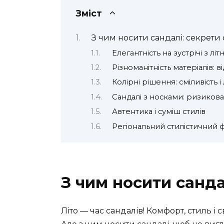
Зміст
З чим носити сандалі: секрети
Елегантність на зустрічі з лі
Різноманітність матеріалів: 
Колірні рішення: сміливість і
Сандалі з носками: ризиков
Автентика і суміш стилів
Регіональний стилістичний фо
З чим носити санда
Літо — час сандалів! Комфорт, стиль і с