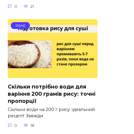
0
21
РІЗНЕ
Скільки потрібно води для
варіння 200 грамів рису: точні
пропорції
Скільки води на 200 г рису: ідеальний
рецепт Завжди
0
18