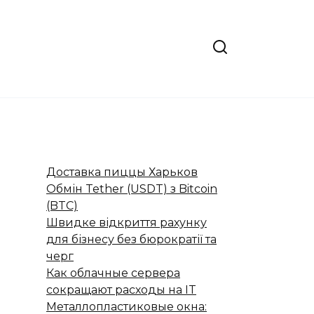
Доставка пиццы Харьков
Обмін Tether (USDT) з Bitcoin
(BTC)
Швидке відкриття рахунку
для бізнесу без бюрократії та
черг
Как облачные сервера
сокращают расходы на IT
Металлопластиковые окна: