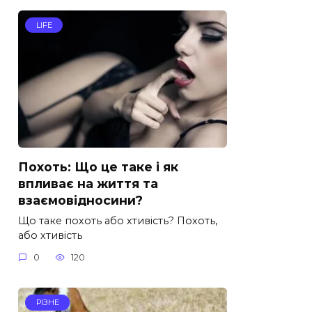
LIFE
Похоть: Що це таке і як
впливає на життя та
взаємовідносини?
Що таке похоть або хтивість? Похоть,
або хтивість
0
120
РІЗНЕ