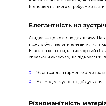
Але з чим носити сандалі, щоб не виг
Відповідь на нього спробуємо знайти с
Елегантність на зустріч
Сандалі — це не лише для пляжу. Це я
можуть бути вельми елегантними, якщ
Класичні кольори, такі як чорний і біл
справжній аксесуар, що підкреслить 
Чорні сандалі гармоніюють з твої
Білі моделі чудово підійдуть для л
Різноманітність матері