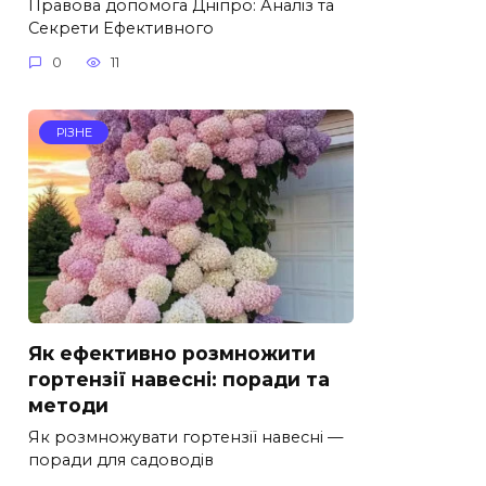
Правова допомога Дніпро: Аналіз та
Секрети Ефективного
0
11
РІЗНЕ
Як ефективно розмножити
гортензії навесні: поради та
методи
Як розмножувати гортензії навесні —
поради для садоводів