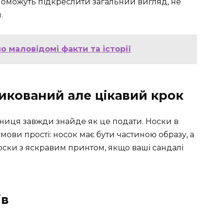
опоможуть підкреслити загальний вигляд, не
.
о маловідомі факти та історії
зикований але цікавий крок
дниця завжди знайде як це подати. Носки в
мови прості: носок має бути частиною образу, а
ски з яскравим принтом, якщо ваші сандалі
ів