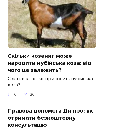
Скільки козенят може
народити нубійська коза: від
чого це залежить?
Скільки козенят приносить нубійська
коза?
0
20
Правова допомога Дніпро: як
отримати безкоштовну
консультацію