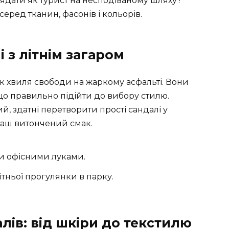
лядати як турист на несподіваному шляху?
еред тканин, фасонів і кольорів.
і з літнім загаром
к хвиля свободи на жаркому асфальті. Вони
о правильно підійти до вибору стилю.
ий, здатні перетворити прості сандалі у
ваш витончений смак.
ми офісними луками.
ітньої прогулянки в парку.
алів: від шкіри до текстилю