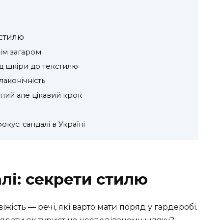
 стилю
тнім загаром
від шкіри до текстилю
 лаконічність
аний але цікавий крок
кус: сандалі в Україні
лі: секрети стилю
віжість — речі, які варто мати поряд у гардеробі.