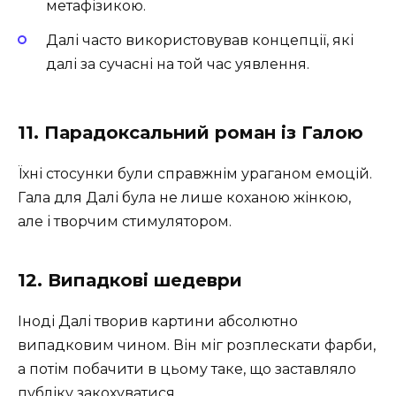
метафізикою.
Далі часто використовував концепції, які
далі за сучасні на той час уявлення.
11. Парадоксальний роман із Галою
Їхні стосунки були справжнім ураганом емоцій.
Гала для Далі була не лише коханою жінкою,
але і творчим стимулятором.
12. Випадкові шедеври
Іноді Далі творив картини абсолютно
випадковим чином. Він міг розплескати фарби,
а потім побачити в цьому таке, що заставляло
публіку закохуватися.