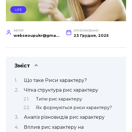
LIFE
АВТОР
ОПУБЛІКОВАНО
webseoupukr@gmail.com
23 Грудня, 2025
Зміст
Що таке Риси характеру?
Чітка структура рис характеру
Типи рис характеру
Як формуються риси характеру?
Аналіз різновидів рис характеру
Вплив рис характеру на