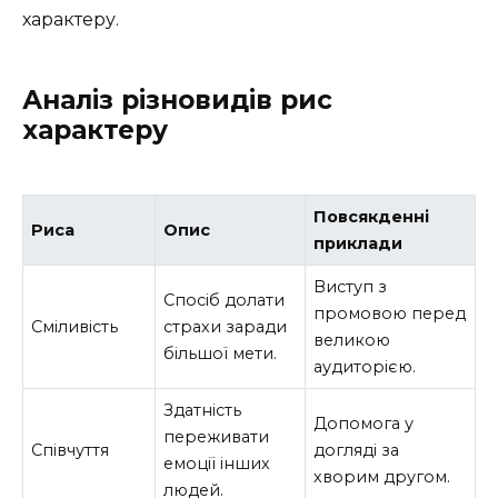
характеру.
Аналіз різновидів рис
характеру
Повсякденні
Риса
Опис
приклади
Виступ з
Спосіб долати
промовою перед
Сміливість
страхи заради
великою
більшої мети.
аудиторією.
Здатність
Допомога у
переживати
Співчуття
догляді за
емоції інших
хворим другом.
людей.