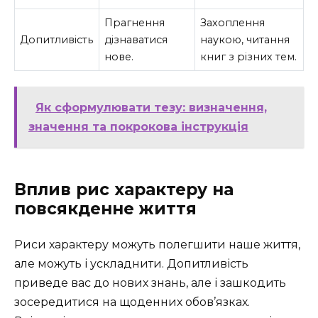
Прагнення
Захоплення
Допитливість
дізнаватися
наукою, читання
нове.
книг з різних тем.
Як сформулювати тезу: визначення,
значення та покрокова інструкція
Вплив рис характеру на
повсякденне життя
Риси характеру можуть полегшити наше життя,
але можуть і ускладнити. Допитливість
приведе вас до нових знань, але і зашкодить
зосередитися на щоденних обов’язках.