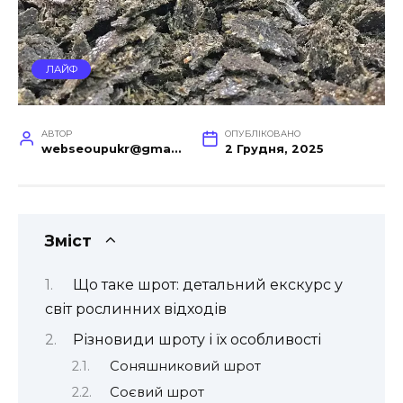
ЛАЙФ
АВТОР
ОПУБЛІКОВАНО
webseoupukr@gmail.com
2 Грудня, 2025
Зміст
Що таке шрот: детальний екскурс у
світ рослинних відходів
Різновиди шроту і їх особливості
Соняшниковий шрот
Соєвий шрот