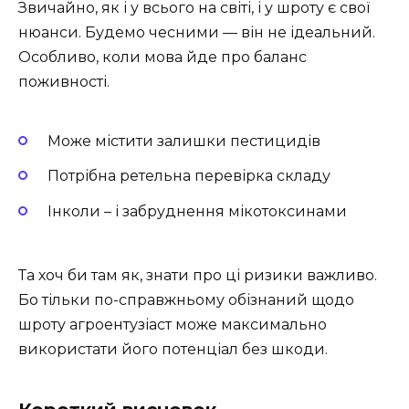
Звичайно, як і у всього на світі, і у шроту є свої
нюанси. Будемо чесними — він не ідеальний.
Особливо, коли мова йде про баланс
поживності.
Може містити залишки пестицидів
Потрібна ретельна перевірка складу
Інколи – і забруднення мікотоксинами
Та хоч би там як, знати про ці ризики важливо.
Бо тільки по-справжньому обізнаний щодо
шроту агроентузіаст може максимально
використати його потенціал без шкоди.