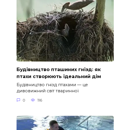
Будівництво пташиних гнізд: як
птахи створюють ідеальний дім
Будівництво гнізд птахами — це
дивовижний світ тваринної
0
116