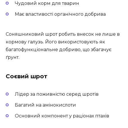
Чудовий корм для тварин
Має властивості органічного добрива
Соняшниковий шрот робить внесок не лише в
кормову галузь. Його використовують як
багатофункціональне добриво, що збагачує
ґрунт.
Соєвий шрот
Лідер за поживністю серед шротів
Багатий на амінокислоти
Основний компонент у раціонах птахів