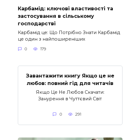
Карбамід: ключові властивості та
застосування в сільському
господарстві
Карбамід це: Що Потрібно Знати Карбамід
це один з найпоширеніших
0
179
Завантажити книгу Якщо це не
любов: повний гід для читачів
Якщо Це Не Любов Скачати:
Занурення в Чуттєвий Світ
0
291