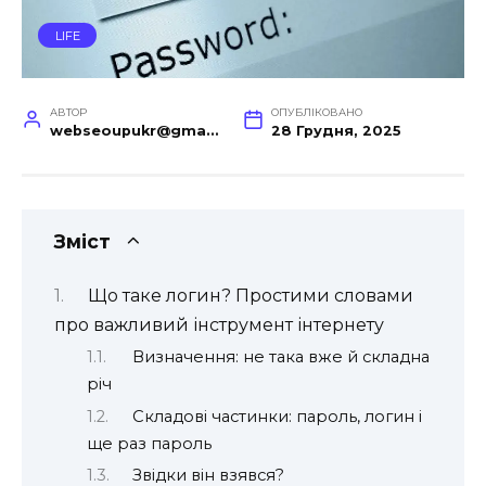
LIFE
АВТОР
ОПУБЛІКОВАНО
webseoupukr@gmail.com
28 Грудня, 2025
Зміст
Що таке логин? Простими словами
про важливий інструмент інтернету
Визначення: не така вже й складна
річ
Складові частинки: пароль, логин і
ще раз пароль
Звідки він взявся?