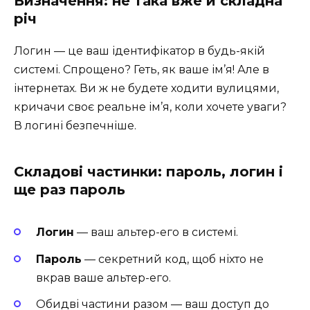
Визначення: не така вже й складна
річ
Логин — це ваш ідентифікатор в будь-якій
системі. Спрощено? Геть, як ваше ім’я! Але в
інтернетах. Ви ж не будете ходити вулицями,
кричачи своє реальне ім’я, коли хочете уваги?
В логині безпечніше.
Складові частинки: пароль, логин і
ще раз пароль
Логин
— ваш альтер-его в системі.
Пароль
— секретний код, щоб ніхто не
вкрав ваше альтер-его.
Обидві частини разом — ваш доступ до