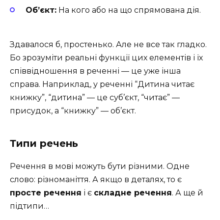
Об’єкт:
На кого або на що спрямована дія.
Здавалося б, простенько. Але не все так гладко.
Бо зрозуміти реальні функції цих елементів і їх
співвідношення в реченні — це уже інша
справа. Наприклад, у реченні “Дитина читає
книжку”, “дитина” — це суб’єкт, “читає” —
присудок, а “книжку” — об’єкт.
Типи речень
Речення в мові можуть бути різними. Одне
слово: різноманіття. А якщо в деталях, то є
просте речення
і є
складне речення
. А ще й
підтипи…