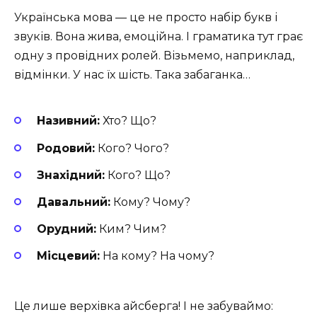
Українська мова — це не просто набір букв і
звуків. Вона жива, емоційна. І граматика тут грає
одну з провідних ролей. Візьмемо, наприклад,
відмінки. У нас їх шість. Така забаганка…
Називний:
Хто? Що?
Родовий:
Кого? Чого?
Знахідний:
Кого? Що?
Давальний:
Кому? Чому?
Орудний:
Ким? Чим?
Місцевий:
На кому? На чому?
Це лише верхівка айсберга! І не забуваймо: