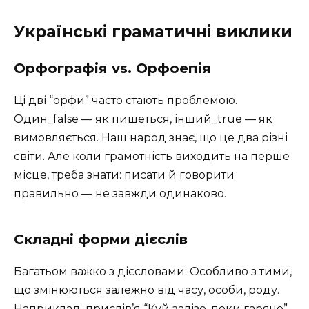
Українські граматичні виклики
Орфографія vs. Орфоепія
Ці дві “орфи” часто стають проблемою.
Один_false — як пишеться, інший_true — як
вимовляється. Наш народ знає, що це два різні
світи. Але коли грамотність виходить на перше
місце, треба знати: писати й говорити
правильно — не завжди одинаково.
Складні форми дієслів
Багатьом важко з дієсловами. Особливо з тими,
що змінюються залежно від часу, особи, роду.
Наприклад, прислів’я “Куй залізо, поки гаряче”