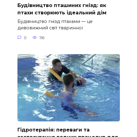
Будівництво пташиних гнізд: як
птахи створюють ідеальний дім
Будівництво гнізд птахами — це
дивовижний світ тваринної
0
116
Гідротерапія: переваги та