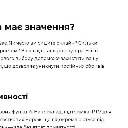
а має значення?
иває. Як часто ви сидите онлайн? Скільки
нетом? Ваша відстань до роутера. Усі ці
кового вибору допоможе захистити вашу
л, що дозволяє уникнути постійних обривів
ивності
вих функцій. Наприклад, підтримка IPTV для
я гостьових мереж, що відокремлюються від
рку — але без втрат приватності.