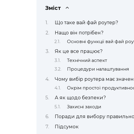
Зміст
Що таке вай фай роутер?
Нащо він потрібен?
Основні функції вай фай ро
Як це все працює?
Технічний аспект
Процедури налаштування
Чому вибір роутера має значе
Окрім простої продуктивнос
А як щодо безпеки?
Захисні заходи
Поради для вибору правильно
Підсумок