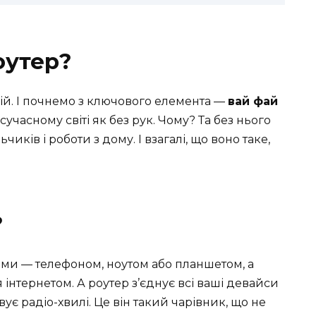
оутер?
огій. І почнемо з ключового елемента —
вай фай
в сучасному світі як без рук. Чому? Та без нього
чиків і роботи з дому. І взагалі, що воно таке,
?
ами — телефоном, ноутом або планшетом, а
 інтернетом. А роутер з’єднує всі ваші девайси
ує радіо-хвилі. Це він такий чарівник, що не