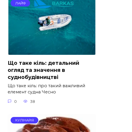
ЛАЙФ
Що таке кіль: детальний
огляд та значення в
суднобудівництві
Що таке кіль: про такий важливий
елемент судна Чесно
0
38
КУЛІНАРІЯ