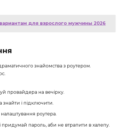
о вариантам для взрослого мужчины 2026
ння
одраматичного знайомства з роутером.
ос.
шуй провайдера на вечірку.
 знайти і підключити.
в налаштування роутера.
 і придумай пароль, аби не втрапити в халепу.