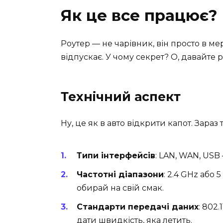
Як це все працює?
Роутер — не чарівник, він просто в мер
відпускає. У чому секрет? О, давайте 
Технічний аспект
Ну, це як в авто відкрити капот. Зараз т
Типи інтерфейсів
: LAN, WAN, USB 
Частотні діапазони
: 2.4 GHz або
обирай на свій смак.
Стандарти передачі даних
: 802.
дати швидкість, яка летить.