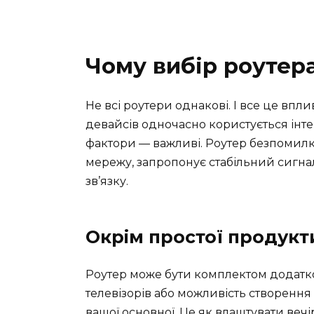
Чому вибір роутер
Не всі роутери однакові. І все це впл
девайсів одночасно користується інтер
фактори — важливі. Роутер безпомил
мережу, запропонує стабільний сигна
зв’язку.
Окрім простої продукт
Роутер може бути комплектом додатко
телевізорів або можливість створенн
вашої основної. Це як влаштувати вечі