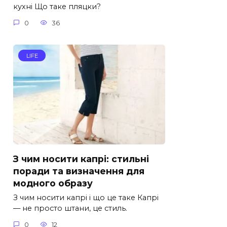
кухні Що таке пляцки?
0
36
LIFE
З чим носити капрі: стильні
поради та визначення для
модного образу
З чим носити капрі і що це таке Капрі
— не просто штани, це стиль.
0
12