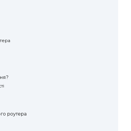
утера
ння?
ті
го роутера