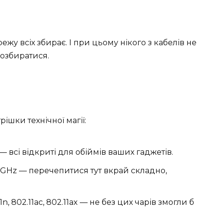
ежу всіх збирає. І при цьому нікого з кабелів не
розбиратися.
рішки технічної магії:
— всі відкриті для обіймів ваших гаджетів.
 5 GHz — перечепитися тут вкрай складно,
11n, 802.11ac, 802.11ax — не без цих чарів змогли б