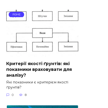
РІЗНЕ
Критерії якості ґрунтів: які
показники враховувати для
аналізу?
Які показники є критерієм якості
ґрунтів?
0
8