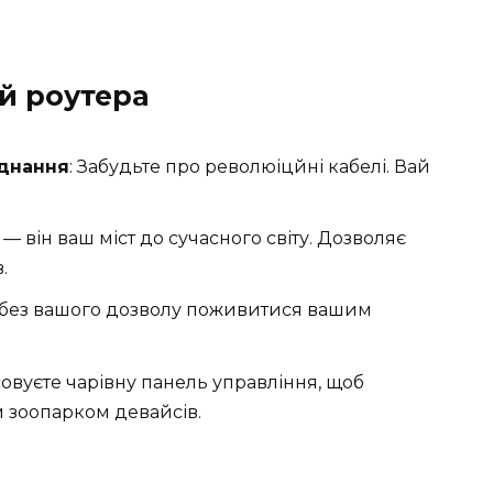
ай роутера
єднання
: Забудьте про революіцйні кабелі. Вай
і — він ваш міст до сучасного світу. Дозволяє
.
же без вашого дозволу поживитися вашим
осовуєте чарівну панель управління, щоб
 зоопарком девайсів.