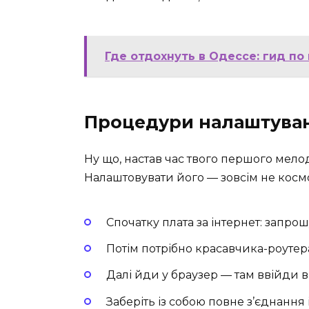
Где отдохнуть в Одессе: гид п
Процедури налаштува
Ну що, настав час твого першого мел
Налаштовувати його — зовсім не косм
Спочатку плата за інтернет: запро
Потім потрібно красавчика-роутера
Далі йди у браузер — там ввійди 
Заберіть із собою повне з’єднання