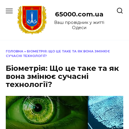
Перейти
до
65000.com.ua
вмісту
Ваш провідник у житті
Одеси
ГОЛОВНА
»
БІОМЕТРІЯ: ЩО ЦЕ ТАКЕ ТА ЯК ВОНА ЗМІНЮЄ
СУЧАСНІ ТЕХНОЛОГІЇ?
Біометрія: Що це таке та як
вона змінює сучасні
технології?