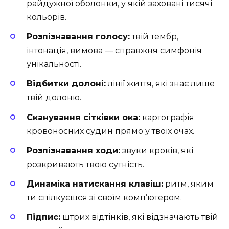
райдужної оболонки, у якій заховані тисячі
кольорів.
Розпізнавання голосу:
твій тембр,
інтонація, вимова — справжня симфонія
унікальності.
Відбитки долоні:
лінії життя, які знає лише
твій долоню.
Сканування сітківки ока:
картографія
кровоносних судин прямо у твоїх очах.
Розпізнавання ходи:
звуки кроків, які
розкривають твою сутність.
Динаміка натискання клавіш:
ритм, яким
ти спілкуєшся зі своїм комп’ютером.
Підпис:
штрих відтінків, які відзначають твій