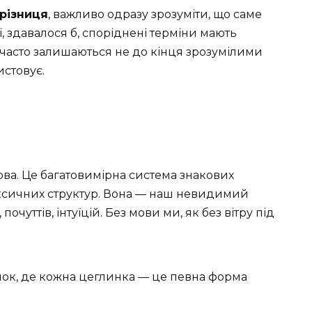
 різниця
, важливо одразу зрозуміти, що саме
, здавалося б, споріднені терміни мають
і часто залишаються не до кінця зрозумілими
истовує.
ова. Це багатовимірна система знакових
ксичних структур. Вона — наш невидимий
чуттів, інтуїцій. Без мови ми, як без вітру під
нок, де кожна цеглинка — це певна форма