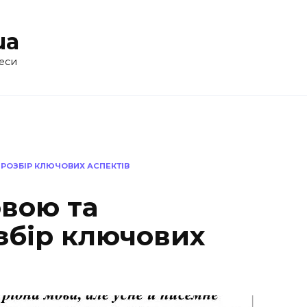
ua
еси
РОЗБІР КЛЮЧОВИХ АСПЕКТІВ
овою та
збір ключових