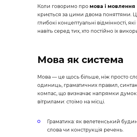
Коли говоримо про
мова і мовлення
криється за цими двома поняттями. Ці
глибокі концептуальні відмінності, як
навіть серед тих, хто постійно їх викор
Мова як система
Мова — це щось більше, ніж просто сл
одиниць, граматичних правил, синта
компас, що визначає напрямки думок, по
вітрилами: стоїмо на місці.
Граматика: як велетенський буди
слова чи конструкція речень.