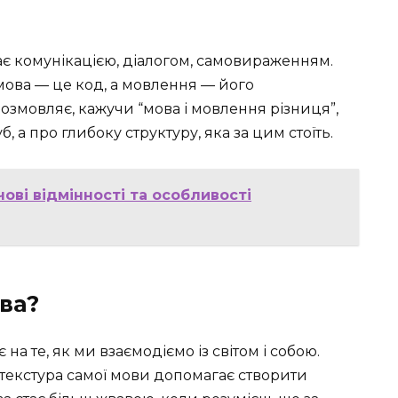
ає комунікацією, діалогом, самовираженням.
 мова — це код, а мовлення — його
 розмовляє, кажучи “мова і мовлення різниця”,
уб, а про глибоку структуру, яка за цим стоїть.
чові відмінності та особливості
ва?
а те, як ми взаємодіємо із світом і собою.
 текстура самої мови допомагає створити