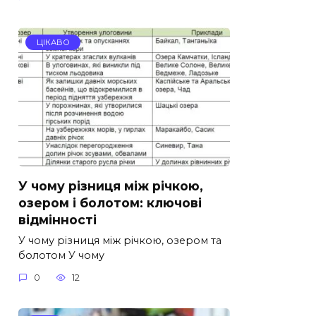
ЦІКАВО
У чому різниця між річкою,
озером і болотом: ключові
відмінності
У чому різниця між річкою, озером та
болотом У чому
0
12