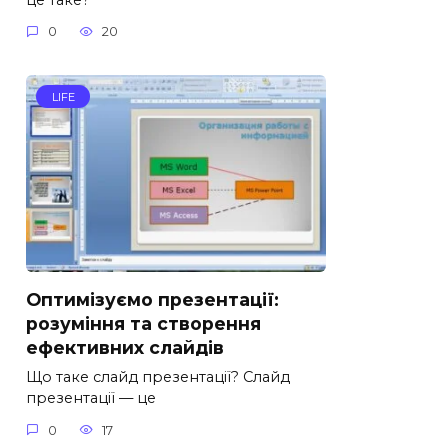
0
20
LIFE
Оптимізуємо презентації:
розуміння та створення
ефективних слайдів
Що таке слайд презентації? Слайд
презентації — це
0
17