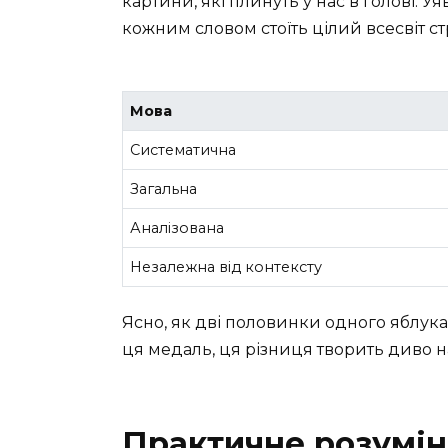
картини, які плинуть у нас в голові. У
кожним словом стоїть цілий всесвіт ст
Мова
Систематична
Загальна
Аналізована
Незалежна від контексту
Ясно, як дві половинки одного яблука, 
ця медаль, ця різниця творить диво н
Практичне розумін