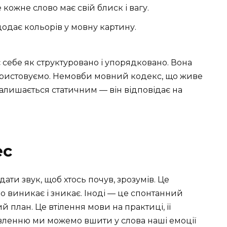
 кожне слово має свій блиск і вагу.
додає кольорів у мовну картину.
 себе як структуровано і упорядковано. Вона
икористовуємо. Немовби мовний кодекс, що живе
алишається статичним — він відповідає на
ес
ати звук, щоб хтось почув, зрозумів. Це
виникає і зникає. Іноді — це спонтанний
 план. Це втілення мови на практиці, її
вленню ми можемо вшити у слова наші емоції