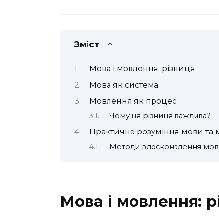
Зміст
Мова і мовлення: різниця
Мова як система
Мовлення як процес
Чому ця різниця важлива?
Практичне розуміння мови та
Методи вдосконалення мо
Мова і мовлення: р