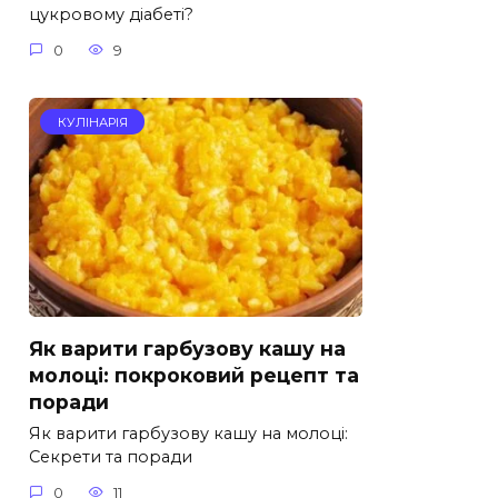
цукровому діабеті?
0
9
КУЛІНАРІЯ
Як варити гарбузову кашу на
молоці: покроковий рецепт та
поради
Як варити гарбузову кашу на молоці:
Секрети та поради
0
11