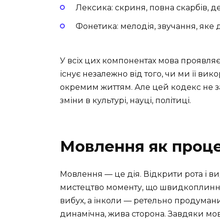
Лексика: скриня, повна скарбів, де
Фонетика: мелодія, звучання, яке 
У всіх цих компонентах мова проявляє
існує незалежно від того, чи ми її в
окремим життям. Але цей кодекс не з
зміни в культурі, науці, політиці.
Мовлення як проц
Мовлення — це дія. Відкрити рота і вид
мистецтво моменту, що швидкоплинно 
вибух, а інколи — ретельно продуманий
динамічна, жива сторона. Завдяки мо