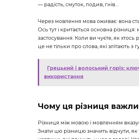
— радість, смуток, подив, гнів…
Через мовлення мова оживає: вона ст
Ось тут і критається основна різниця:
застосування. Коли ви чуєте, як хтось
це не тільки про слова, які злітають з г
Грецький і волоський горіх: клю
використання
Чому ця різниця важли
Різниця між мовою і мовленням вказує н
Знати цю різницю значить відчути, як