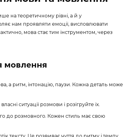
ше на теоретичному рівні, а й у
ляє нам проявляти емоції, висловлювати
ктично, мова стає тим інструментом, через
я мовлення
ва, а ритм, інтонацію, паузи. Кожна деталь може
ласні ситуації розмови і розігруйте їх.
го до розмовного. Кожен стиль має свою
ік тексту. Це розвиває чуття до ритму і темпу.