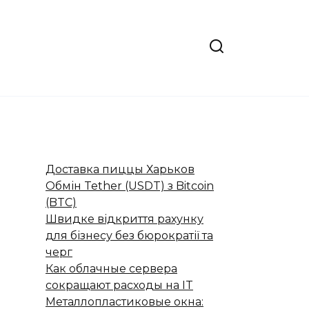
Доставка пиццы Харьков
Обмін Tether (USDT) з Bitcoin
(BTC)
Швидке відкриття рахунку
для бізнесу без бюрократії та
черг
Как облачные сервера
сокращают расходы на IT
Металлопластиковые окна: