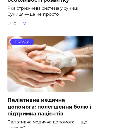
Яка стрижнева система у суниці
Суниця — це не просто
0
11
ПОРАДИ
Паліативна медична
допомога: полегшення болю і
підтримка пацієнтів
Паліативна медична допомога — що
це таке?