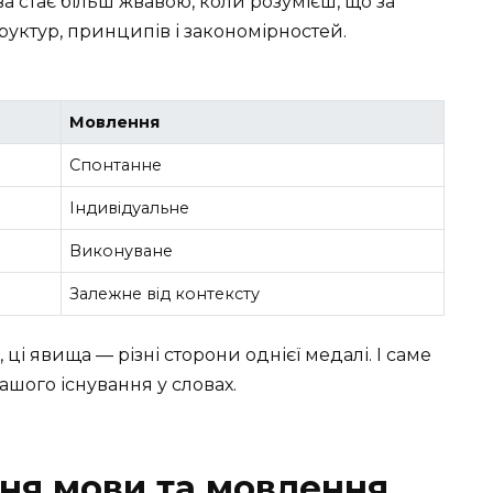
ява стає більш жвавою, коли розумієш, що за
руктур, принципів і закономірностей.
Мовлення
Спонтанне
Індивідуальне
Виконуване
Залежне від контексту
ці явища — різні сторони однієї медалі. І саме
ашого існування у словах.
ня мови та мовлення