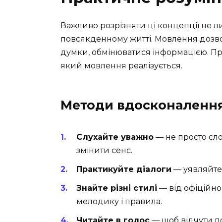
Важливо розрізняти ці концепції не ли
повсякденному житті. Мовлення дозво
думки, обмінюватися інформацією. Пра
який мовлення реалізується.
Методи вдосконаленн
Слухайте уважно
— не просто сло
змінити сенс.
Практикуйте діалоги
— уявляйте в
Знайте різні стилі
— від офіційно
мелодику і правила.
Читайте в голос
— щоб відчути пот