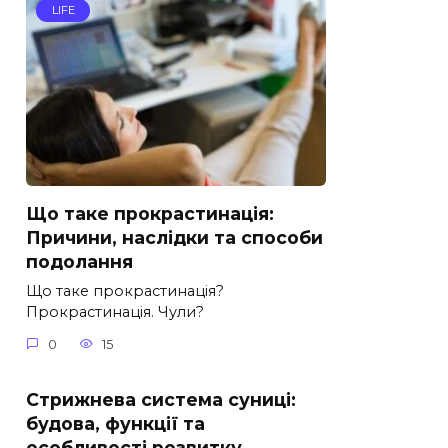
LIFE
Що таке прокрастинація:
Причини, наслідки та способи
подолання
Що таке прокрастинація?
Прокрастинація. Чули?
0
15
Стрижнева система суниці:
будова, функції та
особливості розвитку