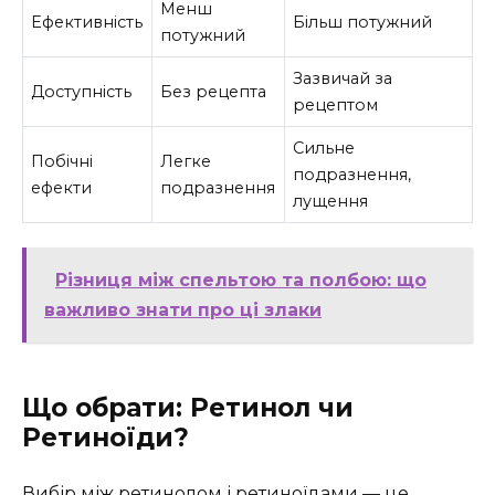
Менш
Ефективність
Більш потужний
потужний
Зазвичай за
Доступність
Без рецепта
рецептом
Сильне
Побічні
Легке
подразнення,
ефекти
подразнення
лущення
Різниця між спельтою та полбою: що
важливо знати про ці злаки
Що обрати: Ретинол чи
Ретиноїди?
Вибір між ретинолом і ретиноїдами — це