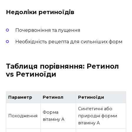
Недоліки ретиноїдів
Почервоніння та лущення
Необхідність рецепта для сильніших форм
Таблиця порівняння: Ретинол
vs Ретиноїди
Параметр
Ретинол
Ретиноїди
Синтетичні або
Форма
Походження
природні форми
вітаміну А
вітаміну А