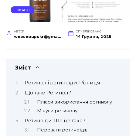
ЦІКАВО
АВТОР
ОПУБЛІКОВАНО
webseoupukr@gmail.com
14 Грудня, 2025
Зміст
Ретинол і ретиноїди: Різниця
Що таке Ретинол?
Плюси використання ретинолу
Мінуси ретинолу
Ретиноїди: Що це таке?
Переваги ретиноїдів