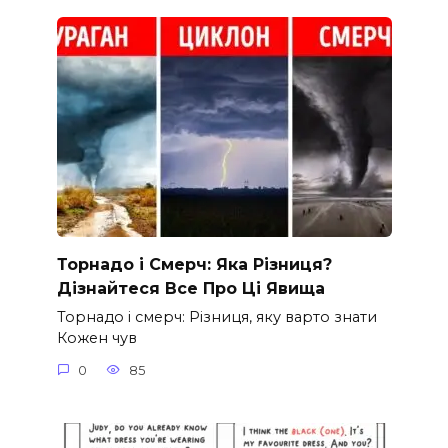
Торнадо і Смерч: Яка Різниця?
Дізнайтеся Все Про Ці Явища
Торнадо і смерч: Різниця, яку варто знати
Кожен чув
0
85