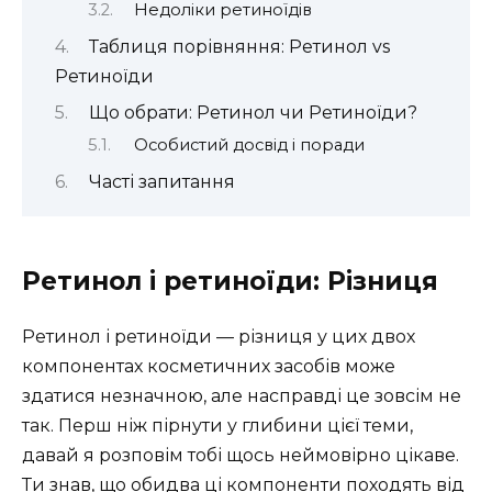
Недоліки ретиноїдів
Таблиця порівняння: Ретинол vs
Ретиноїди
Що обрати: Ретинол чи Ретиноїди?
Особистий досвід і поради
Часті запитання
Ретинол і ретиноїди: Різниця
Ретинол і ретиноїди — різниця у цих двох
компонентах косметичних засобів може
здатися незначною, але насправді це зовсім не
так. Перш ніж пірнути у глибини цієї теми,
давай я розповім тобі щось неймовірно цікаве.
Ти знав, що обидва ці компоненти походять від