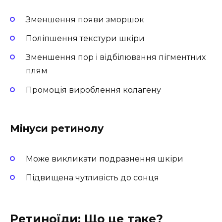
Зменшення появи зморшок
Поліпшення текстури шкіри
Зменшення пор і відбілювання пігментних
плям
Промоція вироблення колагену
Мінуси ретинолу
Може викликати подразнення шкіри
Підвищена чутливість до сонця
Ретиноїди: Що це таке?