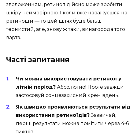
зволоженням, ретинол дійсно може зробити
шкіру неймовірною. І коли вже наважуєшся на
ретиноїди — то цей шлях буде більш
тернистий, але, знову ж таки, винагорода того
варта.
Часті запитання
Чи можна використовувати ретинол у
літній період?
Абсолютно! Проте завжди
застосовуй сонцезахисний крем вдень.
Як швидко проявляються результати від
використання ретиноїдів?
Зазвичай,
перші результати можна помітити через 4-6
тижнів.