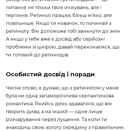
питання не тільки твоїх очікувань, але і
терпіння. Ретинол працює більш м’яко, але
повільніше. Якщо ти новачок, то починай з
ретинолу. Він допоможе тобі звикнути до змін.
А якщо у тебе вже є досвід або серйозні
проблеми зі шкірою, давай переконаємся, що
ти готовий до ретиноїдів.
Особистий досвід і поради
Чесне слово, я думаю, що з ретинолом у мене
була не одна запаморочлива серпантинова
романтика. Якийсь день здавалося, що він
творить дива, а на інший — одне лише
розчарування через лущення. Та коли ти
знаходиш свою золоту середину з правильним