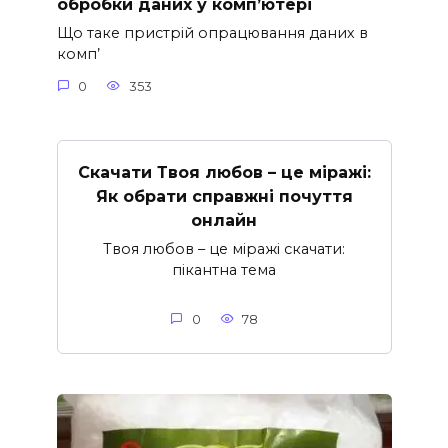
обробки даних у комп’ютері
Що таке пристрій опрацювання даних в
комп’
0
353
Скачати Твоя любов – це міражі:
Як обрати справжні почуття
онлайн
Твоя любов – це міражі скачати:
пікантна тема
0
78