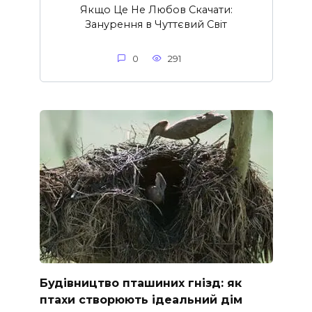
Якщо Це Не Любов Скачати:
Занурення в Чуттєвий Світ
0
291
Будівництво пташиних гнізд: як
птахи створюють ідеальний дім