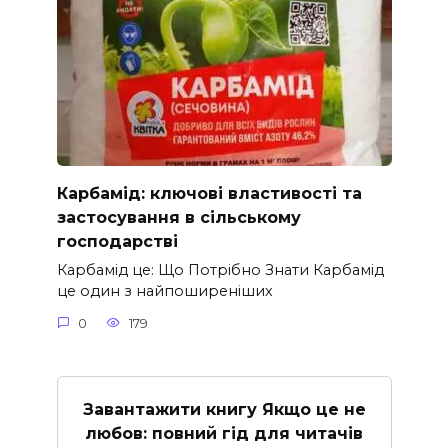
Карбамід: ключові властивості та
застосування в сільському
господарстві
Карбамід це: Що Потрібно Знати Карбамід
це один з найпоширеніших
0
179
Завантажити книгу Якщо це не
любов: повний гід для читачів