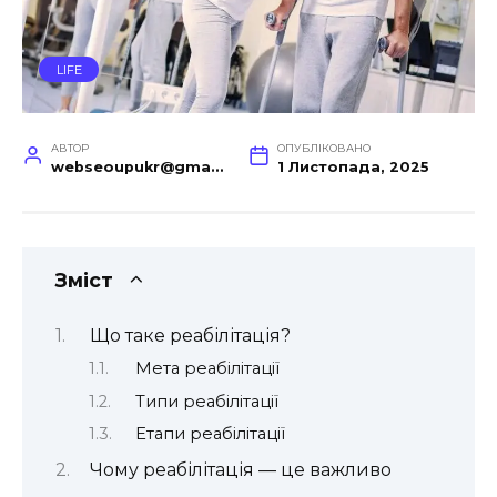
LIFE
АВТОР
ОПУБЛІКОВАНО
webseoupukr@gmail.com
1 Листопада, 2025
Зміст
Що таке реабілітація?
Мета реабілітації
Типи реабілітації
Етапи реабілітації
Чому реабілітація — це важливо