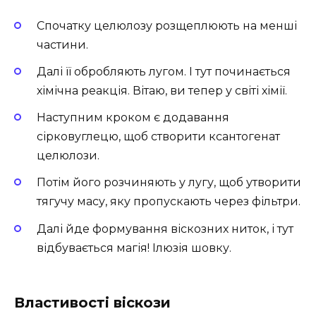
Спочатку целюлозу розщеплюють на менші
частини.
Далі її обробляють лугом. І тут починається
хімічна реакція. Вітаю, ви тепер у світі хімії.
Наступним кроком є додавання
сірковуглецю, щоб створити ксантогенат
целюлози.
Потім його розчиняють у лугу, щоб утворити
тягучу масу, яку пропускають через фільтри.
Далі йде формування віскозних ниток, і тут
відбувається магія! Ілюзія шовку.
Властивості віскози