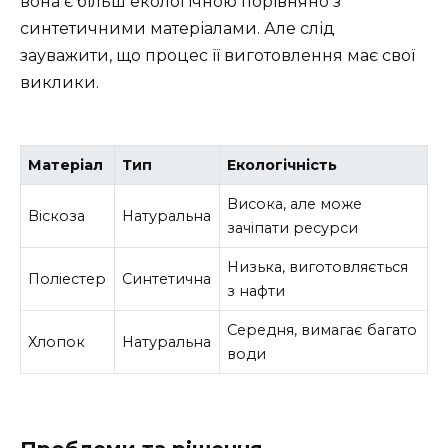
вона є більш екологічною порівняно з
синтетичними матеріалами. Але слід
зауважити, що процес її виготовлення має свої
виклики.
Матеріал
Тип
Екологічність
Висока, але може
Віскоза
Натуральна
зачіпати ресурси
Низька, виготовляється
Поліестер
Синтетична
з нафти
Середня, вимагає багато
Хлопок
Натуральна
води