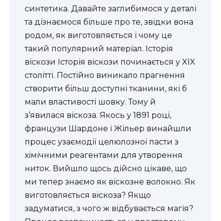
синтетика. Давайте заглибимося у деталі
та дізнаємося більше про те, звідки вона
родом, як виготовляється і чому це
такий популярний матеріал. Історія
віскози Історія віскози починається у XIX
столітті. Постійно виникало прагнення
створити більш доступні тканини, які б
мали властивості шовку. Тому й
з’явилася віскоза. Якось у 1891 році,
французи Шардоне і Жільер винайшли
процес узаємодії целюлозної пасти з
хімічними реагентами для утворення
ниток. Вийшло щось дійсно цікаве, що
ми тепер знаємо як віскозне волокно. Як
виготовляється віскоза? Якщо
задуматися, з чого ж відбувається магія?