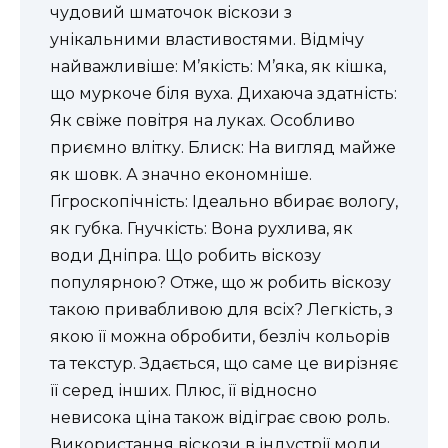
чудовий шматочок віскози з
унікальними властивостями. Відмічу
найважливіше: М’якість: М’яка, як кішка,
що муркоче біля вуха. Дихаюча здатність:
Як свіже повітря на луках. Особливо
приємно влітку. Блиск: На вигляд майже
як шовк. А значно економніше.
Гігроскопічність: Ідеально вбирає вологу,
як губка. Гнучкість: Вона рухлива, як
води Дніпра. Що робить віскозу
популярною? Отже, що ж робить віскозу
такою привабливою для всіх? Легкість, з
якою її можна обробити, безліч кольорів
та текстур. Здається, що саме це вирізняє
її серед інших. Плюс, її відносно
невисока ціна також відіграє свою роль.
Використання віскози в індустрії моди