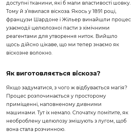
доступні тканини, які б мали властивості шовку.
Тому й з’явилася віскоза. Якось у 1891 році,
французи Шардоне і Жільер винайшли процес
узаємодії целюлозної пасти з хімічними
реагентами для утворення ниток. Вийшло
щось дійсно цікаве, що ми тепер знаємо як
віскозне волокно.
Як виготовляється віскоза?
Якщо задуматися, з чого ж відбувається магія?
Процес розпочинається у просторому
приміщенні, наповненому дивними
машинами. Тут їх немало. Спочатку помітите, як
необроблену целюлозу змішують з лугом, щоб
вона стала розчинною.