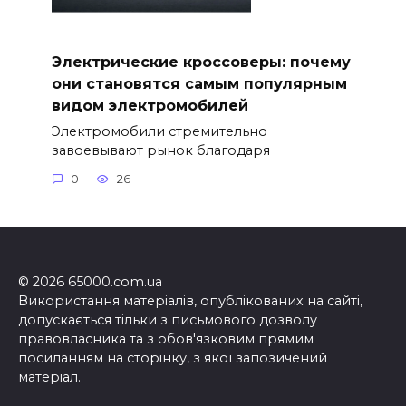
Электрические кроссоверы: почему
они становятся самым популярным
видом электромобилей
Электромобили стремительно
завоевывают рынок благодаря
0
26
© 2026 65000.com.ua
Використання матеріалів, опублікованих на сайті,
допускається тільки з письмового дозволу
правовласника та з обов'язковим прямим
посиланням на сторінку, з якої запозичений
матеріал.