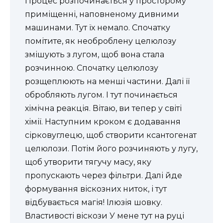
Процес розпочинається у просторому
приміщенні, наповненому дивними
машинами. Тут їх немало. Спочатку
помітите, як необроблену целюлозу
змішують з лугом, щоб вона стала
розчинною. Спочатку целюлозу
розщеплюють на менші частини. Далі її
обробляють лугом. І тут починається
хімічна реакція. Вітаю, ви тепер у світі
хімії. Наступним кроком є додавання
сірковуглецю, щоб створити ксантогенат
целюлози. Потім його розчиняють у лугу,
щоб утворити тягучу масу, яку
пропускають через фільтри. Далі йде
формування віскозних ниток, і тут
відбувається магія! Ілюзія шовку.
Властивості віскози У мене тут на руці