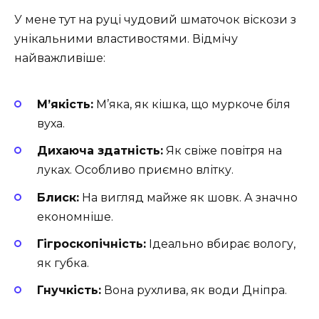
У мене тут на руці чудовий шматочок віскози з
унікальними властивостями. Відмічу
найважливіше:
М’якість:
М’яка, як кішка, що муркоче біля
вуха.
Дихаюча здатність:
Як свіже повітря на
луках. Особливо приємно влітку.
Блиск:
На вигляд майже як шовк. А значно
економніше.
Гігроскопічність:
Ідеально вбирає вологу,
як губка.
Гнучкість:
Вона рухлива, як води Дніпра.