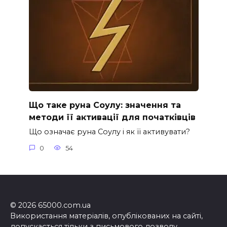
Що таке руна Соулу: значення та
методи її активації для початківців
Що означає руна Соулу і як її активувати?
0
54
© 2026 65000.com.ua
Використання матеріалів, опублікованих на сайті,
допускається тільки з письмового дозволу