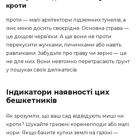
кроти
Кроти — малі архітектори підземних тунелів, а
їхнє меню досить своєрідне. Основна страва —
це дощові черв’яки. А ще вони не проти
перекусити жучками, личинками або навіть
равликами. Забудьте про траву чи зерно — це
не для них. Вони невтомно перетрасають ґрунт
у пошуках своїх делікатесів.
Індикатори наявності цих
бешкетників
Як зрозуміти, що ваш сад відвідують миші чи
кроти? Шукайте гризені коренеплоди або малі
нори. Якщо бачите купки землі на газоні —