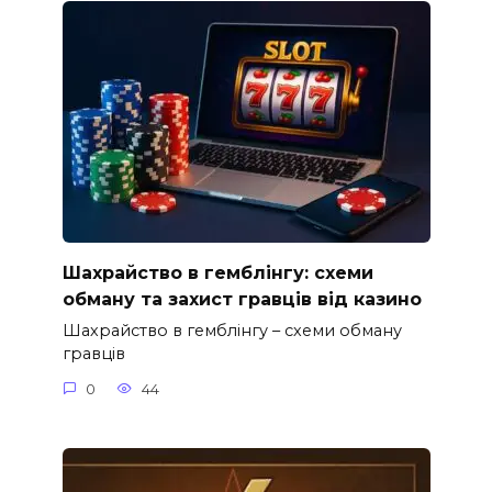
Шахрайство в гемблінгу: схеми
обману та захист гравців від казино
Шахрайство в гемблінгу – схеми обману
гравців
0
44