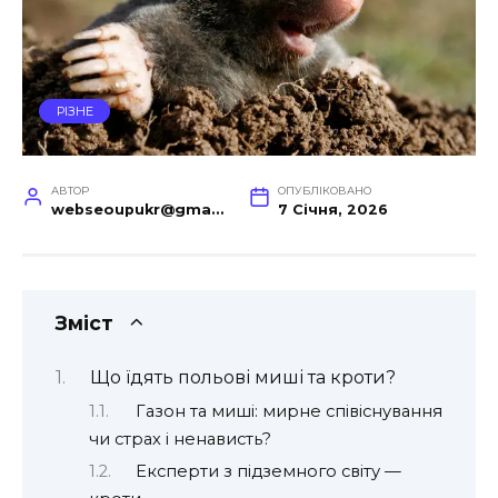
РІЗНЕ
АВТОР
ОПУБЛІКОВАНО
webseoupukr@gmail.com
7 Січня, 2026
Зміст
Що їдять польові миші та кроти?
Газон та миші: мирне співіснування
чи страх і ненависть?
Експерти з підземного світу —