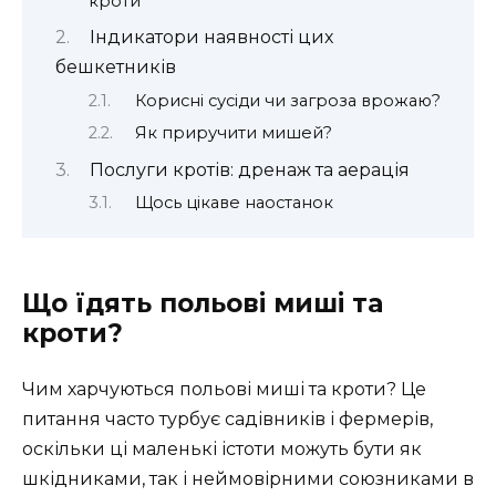
кроти
Індикатори наявності цих
бешкетників
Корисні сусіди чи загроза врожаю?
Як приручити мишей?
Послуги кротів: дренаж та аерація
Щось цікаве наостанок
Що їдять польові миші та
кроти?
Чим харчуються польові миші та кроти? Це
питання часто турбує садівників і фермерів,
оскільки ці маленькі істоти можуть бути як
шкідниками, так і неймовірними союзниками в