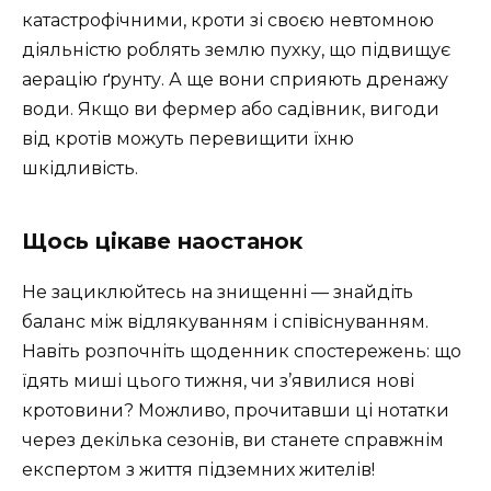
катастрофічними, кроти зі своєю невтомною
діяльністю роблять землю пухку, що підвищує
аерацію ґрунту. А ще вони сприяють дренажу
води. Якщо ви фермер або садівник, вигоди
від кротів можуть перевищити їхню
шкідливість.
Щось цікаве наостанок
Не зациклюйтесь на знищенні — знайдіть
баланс між відлякуванням і співіснуванням.
Навіть розпочніть щоденник спостережень: що
їдять миші цього тижня, чи з’явилися нові
кротовини? Можливо, прочитавши ці нотатки
через декілька сезонів, ви станете справжнім
експертом з життя підземних жителів!