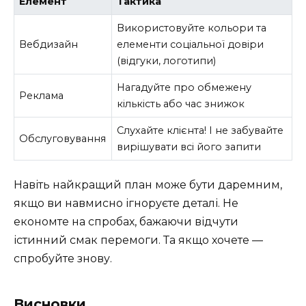
Елемент
Тактика
Використовуйте кольори та
Вебдизайн
елементи соціальної довіри
(відгуки, логотипи)
Нагадуйте про обмежену
Реклама
кількість або час знижок
Слухайте клієнта! І не забувайте
Обслуговування
вирішувати всі його запити
Навіть найкращий план може бути даремним,
якщо ви навмисно ігноруєте деталі. Не
економте на спробах, бажаючи відчути
істинний смак перемоги. Та якщо хочете —
спробуйте знову.
Висновки