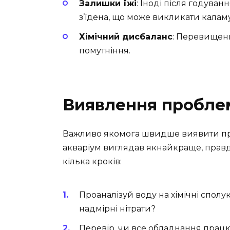
Залишки їжі
: Іноді після годуван
з’їдена, що може викликати каламу
Хімічний дисбаланс
: Перевищенн
помутніння.
Виявлення пробле
Важливо якомога швидше виявити при
акваріум виглядав якнайкраще, правда?
кілька кроків:
Проаналізуй воду на хімічні спол
надмірні нітрати?
Перевір, чи все обладнання працює