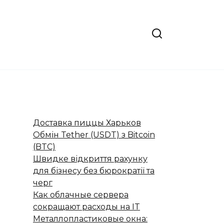
Доставка пиццы Харьков
Обмін Tether (USDT) з Bitcoin
(BTC)
Швидке відкриття рахунку
для бізнесу без бюрократії та
черг
Как облачные сервера
сокращают расходы на IT
Металлопластиковые окна: