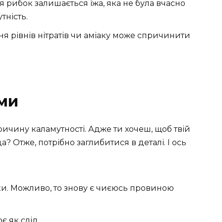
ня рибок залишається їжа, яка не була вчасно
тність.
я рівнів нітратів чи аміаку може спричинити
ми
чину каламутності. Адже ти хочеш, щоб твій
 Отже, потрібно заглибитися в деталі. І ось
уки. Можливо, то знову є чиєюсь провиною
 як слід.