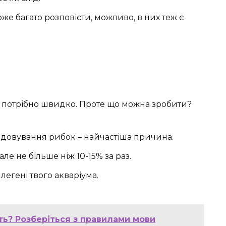
оже багато розповісти, можливо, в них теж є
и потрібно швидко. Проте що можна зробити?
довування рибок – найчастіша причина.
ле не більше ніж 10-15% за раз.
 легені твого акваріума.
ть? Розберіться з правилами мови