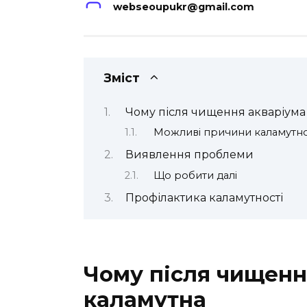
webseoupukr@gmail.com
Зміст
Чому після чищення акваріума
Можливі причини каламутно
Виявлення проблеми
Що робити далі
Профілактика каламутності
Чому після чищенн
каламутна