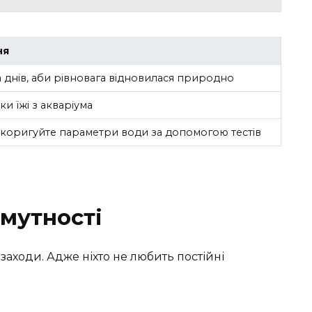
ня
а днів, аби рівновага відновилася природно
и їжі з акваріума
ідкоригуйте параметри води за допомогою тестів
мутності
заходи. Адже ніхто не любить постійні