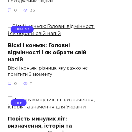
походження: звідки
0
36
ЦІКАВО
Віскі і коньяк: Головні
відмінності і як обрати свій
напій
Віскі і коньяк: різниця, яку важко не
помітити З моменту
0
11
LIFE
Повість минулих літ:
визначення, історія та