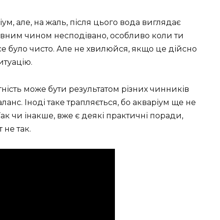
ум, але, на жаль, після цього вода виглядає
евним чином несподівано, особливо коли ти
се було чисто. Але не хвилюйся, якщо це дійсно
итуацію.
утність може бути результатом різних чинників
аланс. Іноді таке трапляється, бо акваріум ще не
Так чи інакше, вже є деякі практичні поради,
 не так.