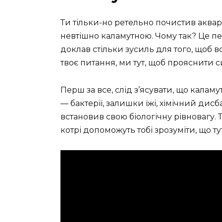
Ти тільки-но ретельно почистив акварі
невтішно каламутною. Чому так? Це п
доклав стільки зусиль для того, щоб в
твоє питання, ми тут, щоб прояснити с
Перш за все, слід з’ясувати, що калам
— бактерії, залишки їжі, хімічний дисб
встановив свою біологічну рівновагу. 
котрі допоможуть тобі зрозуміти, що тут