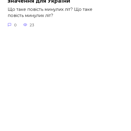
значення для України
Що таке повість минулих літ? Що таке
повість минулих літ?
0
23