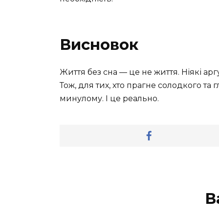
Висновок
Життя без сна — це не життя. Ніякі ар
Тож, для тих, хто прагне солодкого та
минулому. І це реально.
В