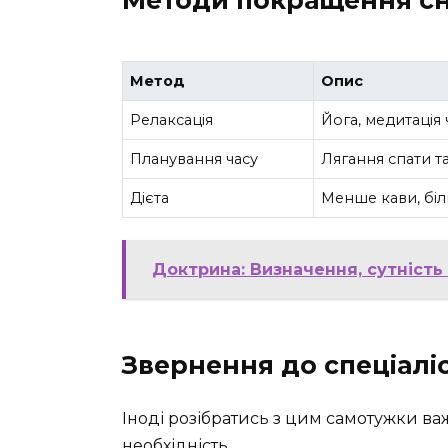
Метод
Опис
Релаксація
Йога, медитація
Планування часу
Лягання спати та
Дієта
Менше кави, бі
Доктрина: Визначення, сутність 
Звернення до спеціалі
Іноді розібратись з цим самотужки ва
необхідність.