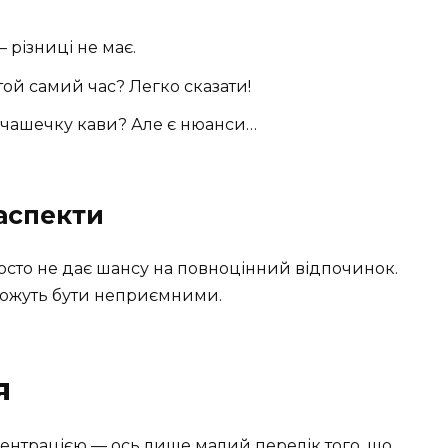
 різниці не має.
той самий час? Легко сказати!
ь чашечку кави? Але є нюанси…
 аспекти
осто не дає шансу на повноцінний відпочинок.
можуть бути неприємними.
я
центрацією — ось лише малий перелік того, що