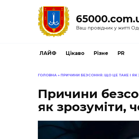
Перейти
до
65000.com.
вмісту
Ваш провідник у житті Од
ЛАЙФ
Цікаво
Різне
PR
ГОЛОВНА
»
ПРИЧИНИ БЕЗСОННЯ: ЩО ЦЕ ТАКЕ І ЯК 
Причини безсон
як зрозуміти, 