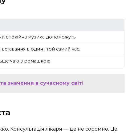
 чи спокійна музика допоможуть.
 вставання в один і той самий час.
льше чаю з ромашкою.
та значення в сучасному світі
ста
жко. Консультація лікаря — це не соромно. Це