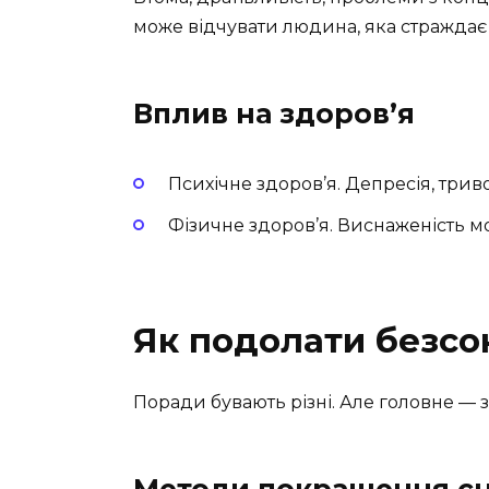
може відчувати людина, яка страждає 
Вплив на здоров’я
Психічне здоров’я. Депресія, трив
Фізичне здоров’я. Виснаженість м
Як подолати безсо
Поради бувають різні. Але головне — з
Методи покращення с