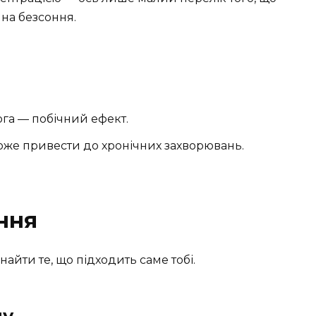
на безсоння.
ога — побічний ефект.
оже привести до хронічних захворювань.
ння
найти те, що підходить саме тобі.
ну