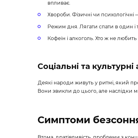
впливає.
Хвороби. Фізичні чи психологічні —
Режим дня. Лягати спати в один і 
Кофеїн і алкоголь. Хто ж не любит
Соціальні та культурні
Деякі народи живуть у ритмі, який пр
Вони звикли до цього, але наслідки 
Симптоми безсонн
Втома, дратівливість, проблеми з кон