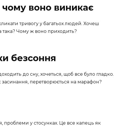
і чому воно виникає
кликати тривогу у багатьох людей. Хочеш
а така? Чому ж воно приходить?
ки безсоння
доходить до сну, хочеться, щоб все було гладко.
к засинання, перетворюється на марафон?
ня, проблеми у стосунках. Це все капець як