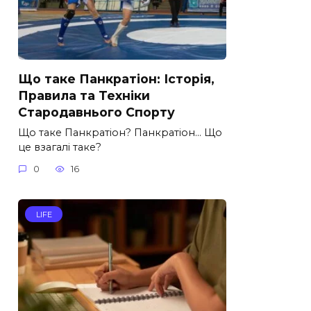
Що таке Панкратіон: Історія,
Правила та Техніки
Стародавнього Спорту
Що таке Панкратіон? Панкратіон… Що
це взагалі таке?
0
16
LIFE