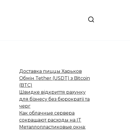
Доставка пиццы Харьков
Обмін Tether (USDT) з Bitcoin
(BTC)
Швидке відкриття рахунку
для бізнесу без бюрократії та
черг
Как облачные сервера
сокращают расходы на IT
Металлопластиковые окна: