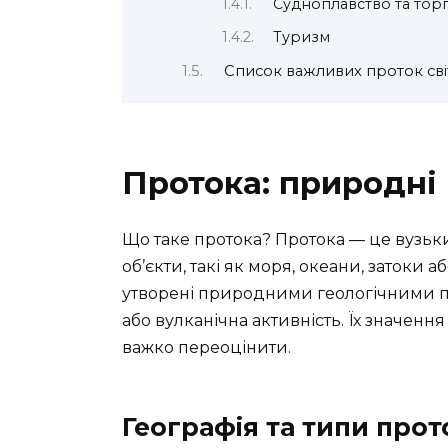
Судноплавство та торг
Туризм
Список важливих проток сві
Протока: природні
Що таке протока? Протока — це вузьки
об’єкти, такі як моря, океани, затоки 
утворені природними геологічними пр
або вулканічна активність. Їх значення
важко переоцінити.
Географія та типи прот