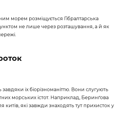
ним морем розміщується Гібралтарська
пунктом не лише через розташування, а й як
ережі.
роток
 завдяки їх біорізноманіттю. Вони слугують
них морських істот. Наприклад, Беринґова
 китів, які завжди знаходять тут прихисток у