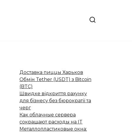
Доставка пиццы Харьков
Обмін Tether (USDT) з Bitcoin
(BTC)
Швидке відкриття рахунку
для бізнесу без бюрократії та
черг
Как облачные сервера
сокращают расходы на IT
Металлопластиковые окна: