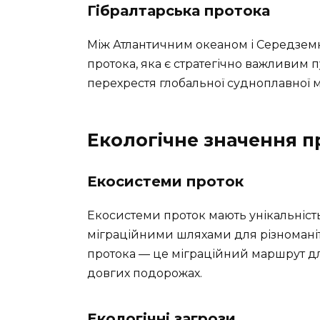
Гібралтарська протока
Між Атлантичним океаном і Середзем
протока, яка є стратегічно важливим 
перехрестя глобальної судноплавної м
Екологічне значення п
Екосистеми проток
Екосистеми проток мають унікальність
міграційними шляхами для різноманіт
протока — це міграційний маршрут для
довгих подорожах.
Екологічні загрози