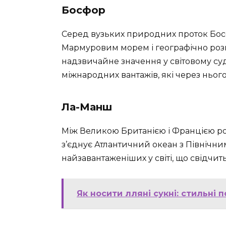
Босфор
Серед вузьких природних проток Босфо
Мармуровим морем і географічно розм
надзвичайне значення у світовому су
міжнародних вантажів, які через ньог
Ла-Манш
Між Великою Британією і Францією ро
з’єднує Атлантичний океан з Північн
найзавантаженіших у світі, що свідчить
Як носити лляні сукні: стильні 