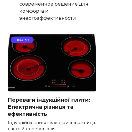
современное решение для
комфорта и
энергоэффективности
ЦІКАВО
Переваги індукційної плити:
Електрична різниця та
ефективність
Індукційна плита і електрична різниця:
настрій та революція