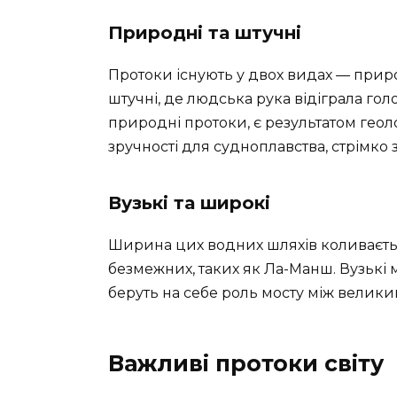
Природні та штучні
Протоки існують у двох видах — приро
штучні, де людська рука відіграла голо
природні протоки, є результатом геолог
зручності для судноплавства, стрімко 
Вузькі та широкі
Ширина цих водних шляхів коливається
безмежних, таких як Ла-Манш. Вузькі 
беруть на себе роль мосту між вели
Важливі протоки світу