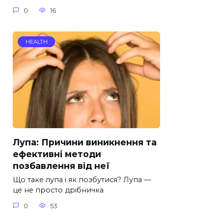
0
16
HEALTH
Лупа: Причини виникнення та
ефективні методи
позбавлення від неї
Що таке лупа і як позбутися? Лупа —
це не просто дрібничка
0
53