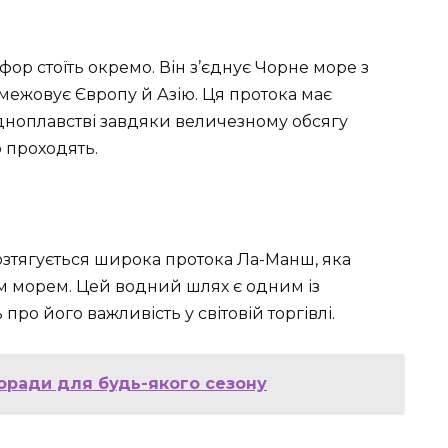
р стоїть окремо. Він з’єднує Чорне море з
ежовує Європу й Азію. Ця протока має
дноплавстві завдяки величезному обсягу
о проходять.
зтягується широка протока Ла-Манш, яка
им морем. Цей водний шлях є одним із
 про його важливість у світовій торгівлі.
поради для будь-якого сезону