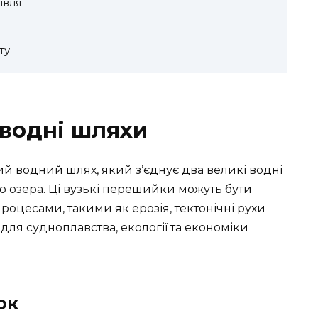
івля
ту
 водні шляхи
й водний шлях, який з’єднує два великі водні
або озера. Ці вузькі перешийки можуть бути
оцесами, такими як ерозія, тектонічні рухи
 для судноплавства, екології та економіки
ок