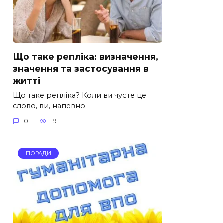
Що таке репліка: визначення,
значення та застосування в
житті
Що таке репліка? Коли ви чуєте це
слово, ви, напевно
0
19
ПОРАДИ