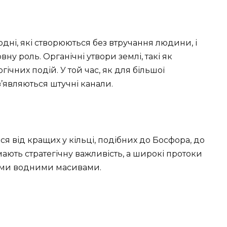
дні, які створюються без втручання людини, і
вну роль. Органічні утвори землі, такі як
ічних подій. У той час, як для більшої
з’являються штучні канали.
 від кращих у кільці, подібних до Босфора, до
мають стратегічну важливість, а широкі протоки
кими водними масивами.