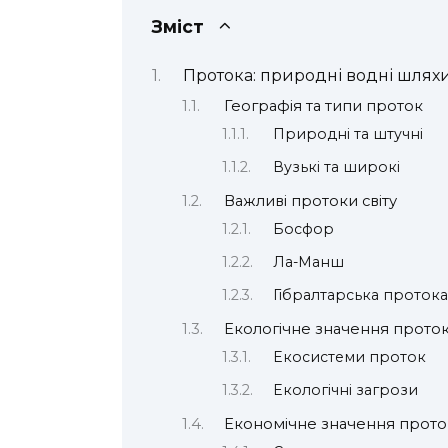
Зміст
Протока: природні водні шлях
Географія та типи проток
Природні та штучні
Вузькі та широкі
Важливі протоки світу
Босфор
Ла-Манш
Гібралтарська проток
Екологічне значення прото
Екосистеми проток
Екологічні загрози
Економічне значення прото