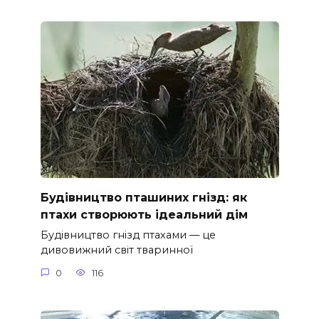
Будівництво пташиних гнізд: як
птахи створюють ідеальний дім
Будівництво гнізд птахами — це
дивовижний світ тваринної
0
116