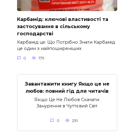
Карбамід: ключові властивості та
застосування в сільському
господарстві
Карбамід це: Що Потрібно Знати Карбамід
це один з найпоширеніших
0
179
Завантажити книгу Якщо це не
любов: повний гід для читачів
Якщо Це Не Любов Скачати:
Занурення в Чуттєвий Світ
0
291