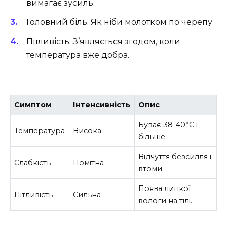
вимагає зусиль.
Головний біль: Як ніби молотком по черепу.
Пітливість: З’являється згодом, коли
температура вже добра.
Симптом
Інтенсивність
Опис
Буває 38-40°C і
Температура
Висока
більше.
Відчуття безсилля і
Слабкість
Помітна
втоми.
Поява липкої
Пітливість
Сильна
вологи на тілі.