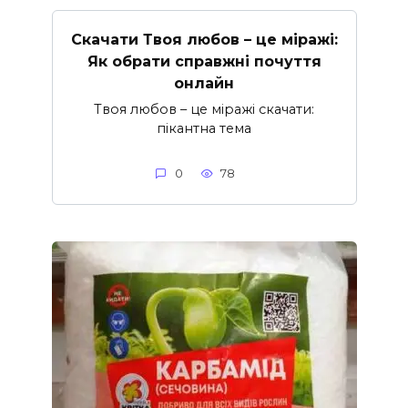
Скачати Твоя любов – це міражі:
Як обрати справжні почуття
онлайн
Твоя любов – це міражі скачати:
пікантна тема
0
78