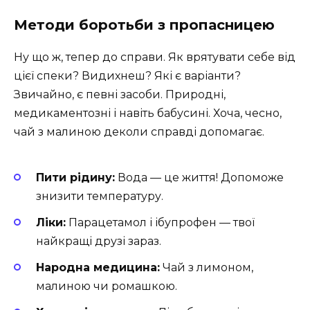
Методи боротьби з пропасницею
Ну що ж, тепер до справи. Як врятувати себе від
цієї спеки? Видихнеш? Які є варіанти?
Звичайно, є певні засоби. Природні,
медикаментозні і навіть бабусині. Хоча, чесно,
чай з малиною деколи справді допомагає.
Пити рідину:
Вода — це життя! Допоможе
знизити температуру.
Ліки:
Парацетамол і ібупрофен — твої
найкращі друзі зараз.
Народна медицина:
Чай з лимоном,
малиною чи ромашкою.