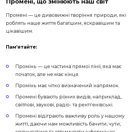
Промені, що змінюють наш світ
Промені — це дивовижні творіння природи, які
роблять наше життя багатшим, яскравішим та
цікавішим.
Пам’ятайте:
Промінь — це частина прямої лінії, яка має
початок, але не має кінця.
Промінь має чітко визначений напрямок.
Промені бувають різних видів, наприклад,
світлові, звукові, радіо- та рентгенівські.
Промені відіграють важливу роль у нашому
житті, даючи нам можливість бачити, чути,
спілкуватися та отримувати інформацію.