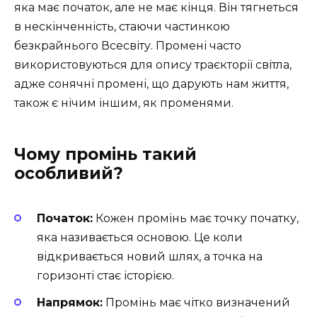
яка має початок, але не має кінця. Він тягнеться
в нескінченність, стаючи частинкою
безкрайнього Всесвіту. Промені часто
використовуються для опису траєкторії світла,
адже сонячні промені, що дарують нам життя,
також є нічим іншим, як променями.
Чому промінь такий
особливий?
Початок:
Кожен промінь має точку початку,
яка називається основою. Це коли
відкривається новий шлях, а точка на
горизонті стає історією.
Напрямок:
Промінь має чітко визначений