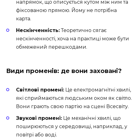
напрямок, що описується кутом між ним та
фіксованою прямою. Йому не потрібна
карта.
Нескінченність:
Теоретично сягає
нескінченності, хоча на практиці може бути
обмежений перешкодами.
Види променів: де вони заховані?
Світлові промені:
Це електромагнітні хвилі,
які сприймаються людським оком як світло.
Вони грають свою партію на сцені Всесвіту.
Звукові промені:
Це механічні хвилі, що
поширюються у середовищі, наприклад, у
повітрі або воді.