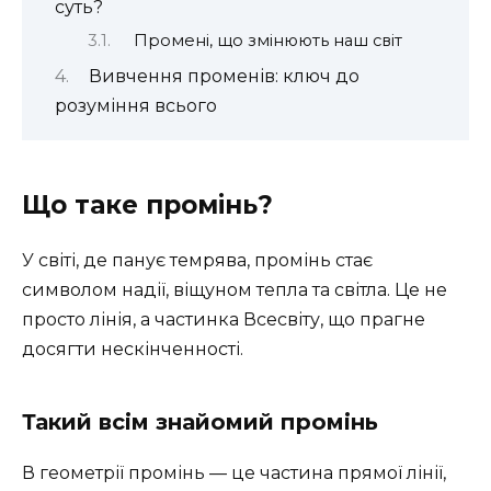
суть?
Промені, що змінюють наш світ
Вивчення променів: ключ до
розуміння всього
Що таке промінь?
У світі, де панує темрява, промінь стає
символом надії, віщуном тепла та світла. Це не
просто лінія, а частинка Всесвіту, що прагне
досягти нескінченності.
Такий всім знайомий промінь
В геометрії промінь — це частина прямої лінії,