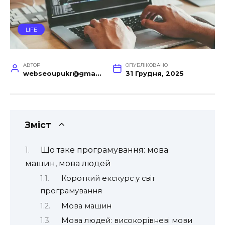
LIFE
АВТОР
ОПУБЛІКОВАНО
webseoupukr@gmail.com
31 Грудня, 2025
Зміст
Що таке програмування: мова
машин, мова людей
Короткий екскурс у світ
програмування
Мова машин
Мова людей: високорівневі мови