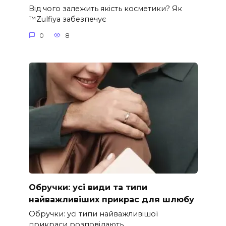
Від чого залежить якість косметики? Як
™Zulfiya забезпечує
0
8
Обручки: усі види та типи
найважливіших прикрас для шлюбу
Обручки: усі типи найважливішої
прикраси розповідають