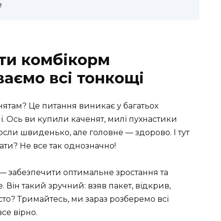
е
ти комбікорм
ваємо всі тонкощі
ятам? Це питання виникає у багатьох
і. Ось ви купили каченят, милі пухнастики
осли швиденько, але головне — здорово. І тут
ати? Не все так однозначно!
— забезпечити оптимальне зростання та
. Він такий зручний: взяв пакет, відкрив,
осто? Тримайтесь, ми зараз розберемо всі
се вірно.