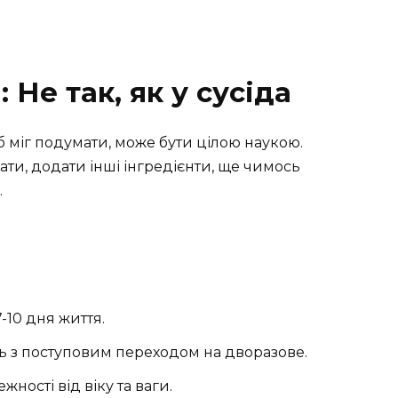
 Не так, як у сусіда
б міг подумати, може бути цілою наукою.
ти, додати інші інгредієнти, ще чимось
.
-10 дня життя.
ь з поступовим переходом на дворазове.
жності від віку та ваги.