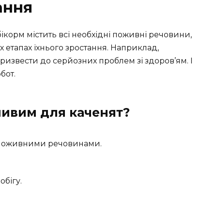
ання
бікорм містить всі необхідні поживні речовини,
х етапах їхнього зростання. Наприклад,
призвести до серйозних проблем зі здоров’ям. І
бот.
ливим для каченят?
 поживними речовинами.
обігу.