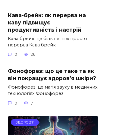
Кава-брейк: як перерва на
каву підвищує
продуктивність і настрій
Кава брейк: це більше, ніж просто
перерва Кава брейк
0
26
Фонофорез: що це таке та як
він покращує здоров’я шкіри?
Фонофорез: це магія звуку в медичних
технологіях Фонофорез
0
7
ЗДОРОВ’Я