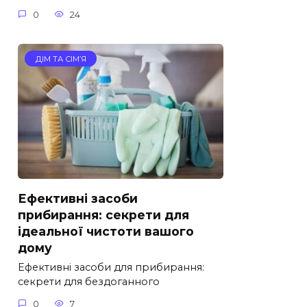
0
24
ДІМ ТА СІМ’Я
Ефективні засоби
прибирання: секрети для
ідеальної чистоти вашого
дому
Ефективні засоби для прибирання:
секрети для бездоганного
0
7