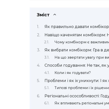
Зміст
Як правильно давати комбікор
Навіщо каченятам комбікорм: 
Чому комбікорм є важливим
Як вибрати комбікорм: Гра в де
На що звертати увагу при в
Способи годування: Не так, як у
Коли і як годувати?
Проблеми і як їх уникнути: І я
Типові проблеми і їх рішенн
Регіональні осособливості: Год
Як впливають регіональні у