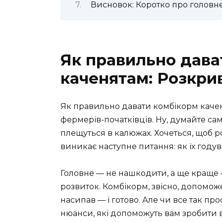
Висновок: Коротко про головн
Як правильно дава
каченятам: Розкри
Як правильно давати комбікорм качен
фермерів-початківців. Ну, думайте сам
плещуться в калюжах. Хочеться, щоб р
виникає наступне питання: як їх годув
Головне — не нашкодити, а ще краще 
розвиток. Комбікорм, звісно, допоможе
насипав — і готово. Але чи все так пр
нюанси, які допоможуть вам зробити в