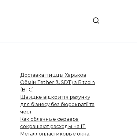
Доставка пиццы Харьков
Обмін Tether (USDT) з Bitcoin
(BTC)
Швидке відкриття рахунку
для бізнесу без бюрократії та
черг
Как облачные сервера
сокращают расходы на IT
Металлопластиковые окна: