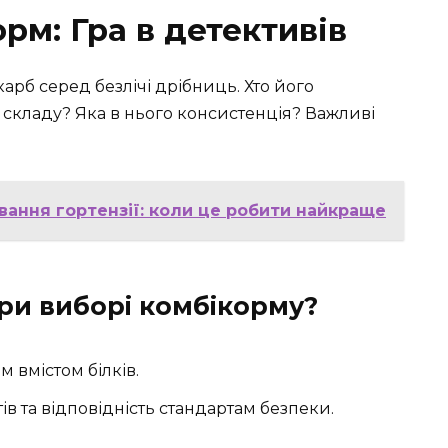
рм: Гра в детективів
рб серед безлічі дрібниць. Хто його
 складу? Яка в нього консистенція? Важливі
ання гортензії: коли це робити найкраще
при виборі комбікорму?
м вмістом білків.
ів та відповідність стандартам безпеки.