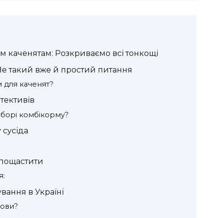
м каченятам: Розкриваємо всі тонкощі
Не такий вже й простий питання
 для каченят?
тективів
иборі комбікорму?
 сусіда
к пощастити
я:
ування в Україні
мови?