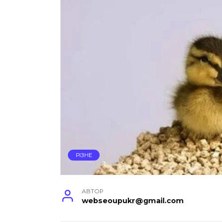
РІЗНЕ
АВТОР
webseoupukr@gmail.com