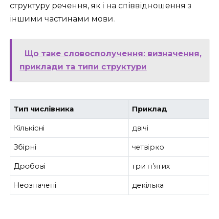
структуру речення, як і на співвідношення з
іншими частинами мови.
Що таке словосполучення: визначення,
приклади та типи структури
Тип числівника
Приклад
Кількісні
двічі
Збірні
четвірко
Дробові
три п’ятих
Неозначені
декілька