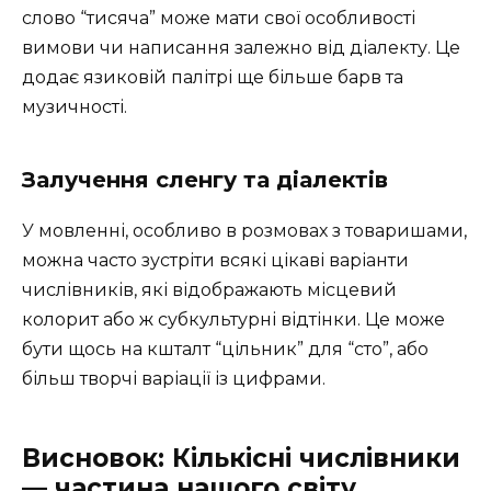
слово “тисяча” може мати свої особливості
вимови чи написання залежно від діалекту. Це
додає язиковій палітрі ще більше барв та
музичності.
Залучення сленгу та діалектів
У мовленні, особливо в розмовах з товаришами,
можна часто зустріти всякі цікаві варіанти
числівників, які відображають місцевий
колорит або ж субкультурні відтінки. Це може
бути щось на кшталт “цільник” для “сто”, або
більш творчі варіації із цифрами.
Висновок: Кількісні числівники
— частина нашого світу