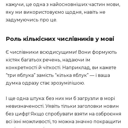
кажучи, це одна з найосновніших частин мови,
яку ми використовуємо щодня, навіть не
задумуючись про це.
Роль кількісних числівників у мові
Є числівники всюдисущими! Вони формують
кістяк багатьох речень, надаючи їм
конкретності й чіткості. Наприклад, ви кажете
“три яблука” замість “кілька яблук” — і ваша
думка одразу стає зрозумілішою.
І ще одна штука: без них ми б загрузли в морі
невизначеності. Уявіть тільки заголовки новин
без цифр! Якщо спробувати взяти на озброєння
всі їхні можливості, то можна значно покращити