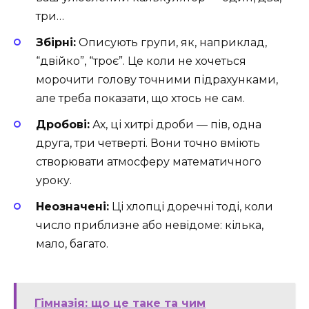
три…
Збірні:
Описують групи, як, наприклад,
“двійко”, “троє”. Це коли не хочеться
морочити голову точними підрахунками,
але треба показати, що хтось не сам.
Дробові:
Ах, ці хитрі дроби — пів, одна
друга, три четверті. Вони точно вміють
створювати атмосферу математичного
уроку.
Неозначені:
Ці хлопці доречні тоді, коли
число приблизне або невідоме: кілька,
мало, багато.
Гімназія: що це таке та чим