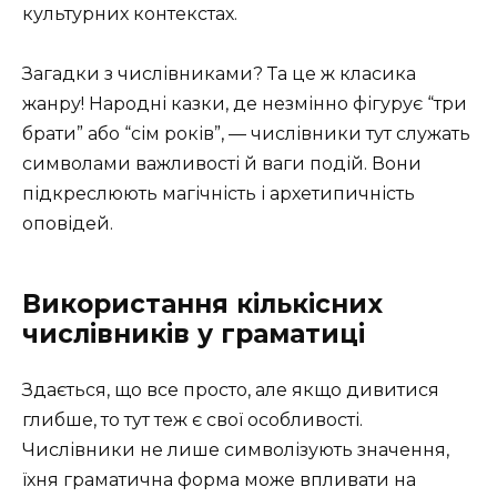
культурних контекстах.
Загадки з числівниками? Та це ж класика
жанру! Народні казки, де незмінно фігурує “три
брати” або “сім років”, — числівники тут служать
символами важливості й ваги подій. Вони
підкреслюють магічність і архетипичність
оповідей.
Використання кількісних
числівників у граматиці
Здається, що все просто, але якщо дивитися
глибше, то тут теж є свої особливості.
Числівники не лише символізують значення,
їхня граматична форма може впливати на