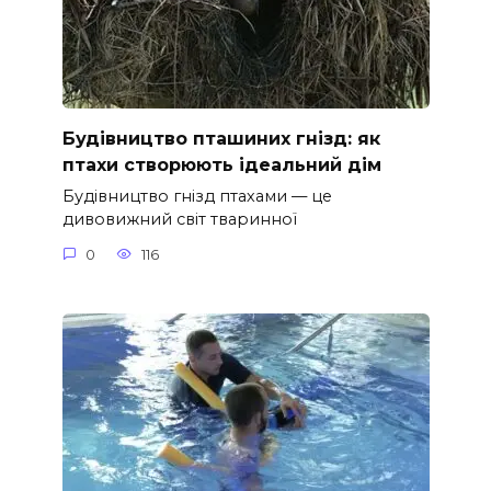
Будівництво пташиних гнізд: як
птахи створюють ідеальний дім
Будівництво гнізд птахами — це
дивовижний світ тваринної
0
116