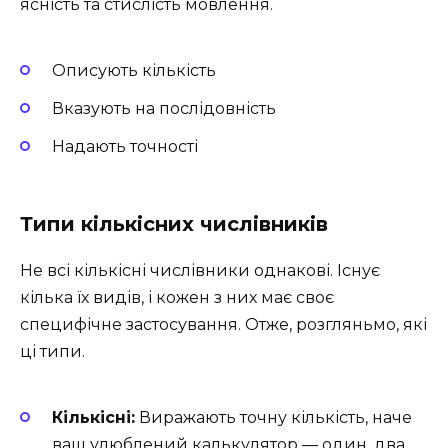
ясність та стислість мовлення.
Описують кількість
Вказують на послідовність
Надають точності
Типи кількісних числівників
Не всі кількісні числівники однакові. Існує
кілька їх видів, і кожен з них має своє
специфічне застосування. Отже, розгляньмо, які
ці типи.
Кількісні:
Виражають точну кількість, наче
ваш улюблений калькулятор — один, два,