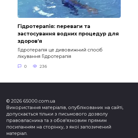
Гідротерапія: переваги та
застосування водних процедур для
здоров’я
Гідротерапія це дивовижний спосіб
лікування Гідротерапія
0
236
© 2026 65000.com.ua
Використання матеріалів, опублікованих на сайті,
допускається тільки з письмового дозволу
правовласника та з обов'язковим прямим
посиланням на сторінку, з якої запозичений
матеріал.