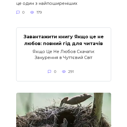
це один з найпоширеніших
0
179
Завантажити книгу Якщо це не
любов: повний гід для читачів
Якщо Це Не Любов Скачати:
Занурення в Чуттєвий Світ
0
291