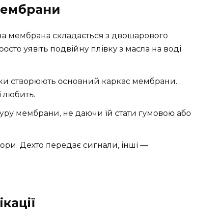
мембрани
ична мембрана складається з двошарового
осто уявіть подвійну плівку з масла на воді.
чки створюють основний каркас мембрани.
ї любить.
уру мембрани, не даючи їй стати гумовою або
ори. Дехто передає сигнали, інші —
ікації