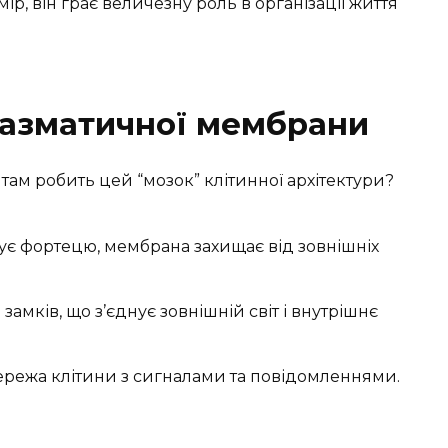
р, він грає величезну роль в організації життя
лазматичної мембрани
ам робить цей “мозок” клітинної архітектури?
чує фортецю, мембрана захищає від зовнішніх
 замків, що з’єднує зовнішній світ і внутрішнє
ережа клітини з сигналами та повідомленнями.