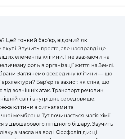
? Цей тонкий бар’єр, відомий як
вкупі. Звучить просто, але насправді це
іших елементів клітини. І не зважаючи на
величезну роль в організації життя на Землі.
мбрани Заглянемо всередину клітини — що
архітектури? Бар’єр та захист: як стіна, що
від зовнішніх атак. Транспорт речовин:
овнішній світ і внутрішнє середовище.
режа клітини з сигналами та
ної мембрани Тут починається магія хімії.
 з двошарового ліпідного бішару. Звучить
івку з масла на воді. Фосфоліпіди: ці