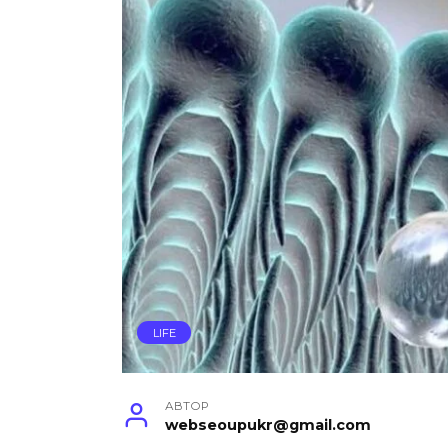
LIFE
АВТОР
webseoupukr@gmail.com