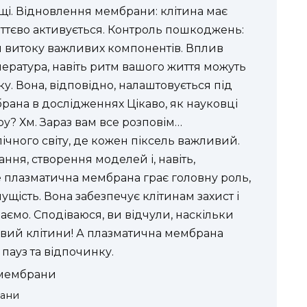
рощі. Відновлення мембрани: клітина має
иттєво активується. Контроль пошкоджень:
я витоку важливих компонентів. Вплив
ература, навіть ритм вашого життя можуть
. Вона, відповідно, налаштовується під
рана в дослідженнях Цікаво, як науковці
у? Хм. Зараз вам все розповім…
пічного світу, де кожен піксель важливий.
ння, створення моделей і, навіть,
е плазматична мембрана грає головну роль,
чущість. Вона забезпечує клітинам захист і
аємо. Сподіваюся, ви відчули, наскільки
вий клітини! А плазматична мембрана
 пауз та відпочинку.
 мембрани
рани