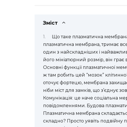
Зміст
Що таке плазматична мембрана
плазматична мембрана, тримає все 
один з найскладніших і найважлив
його мініатюрний розмір, він грає 
Основні функції плазматичної ме
ж там робить цей “мозок” клітинної 
оточує фортецю, мембрана захищає 
ніби міст для замків, що з’єднує з
Комунікація: це наче соціальна ме
повідомленнями. Будова плазматич
Плазматична мембрана складається
складно? Просто уявіть подвійну пл