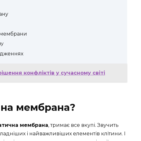
ану
 мембрани
ну
ідженнях
ішення конфліктів у сучасному світі
чна мембрана?
атична мембрана
, тримає все вкупі. Звучить
кладніших і найважливіших елементів клітини. І