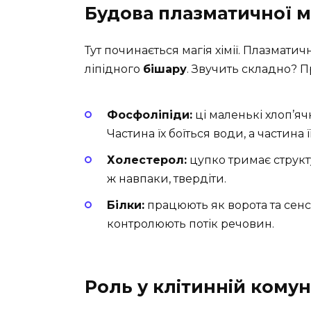
Будова плазматичної 
Тут починається магія хімії. Плазмат
ліпідного
бішару
. Звучить складно? Пр
Фосфоліпіди:
ці маленькі хлоп’я
Частина їх боїться води, а частина ї
Холестерол:
цупко тримає структ
ж навпаки, твердіти.
Білки:
працюють як ворота та сенс
контролюють потік речовин.
Роль у клітинній комун