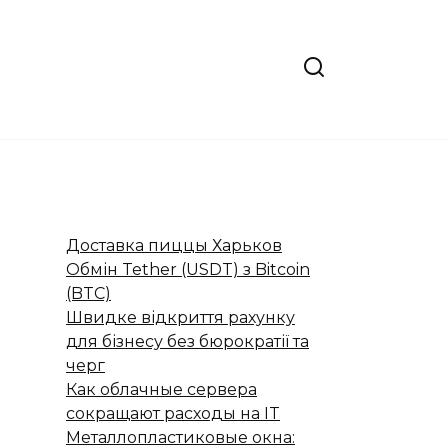
Доставка пиццы Харьков
Обмін Tether (USDT) з Bitcoin
(BTC)
Швидке відкриття рахунку
для бізнесу без бюрократії та
черг
Как облачные сервера
сокращают расходы на IT
Металлопластиковые окна: