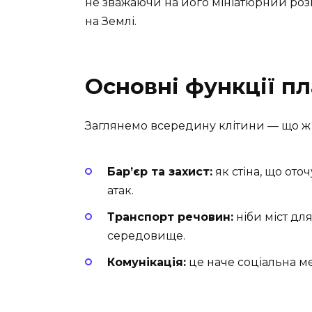
не зважаючи на його мініатюрний розмі
на Землі.
Основні функції п
Заглянемо всередину клітини — що ж т
Бар’єр та захист:
як стіна, що ото
атак.
Транспорт речовин:
ніби міст для
середовище.
Комунікація:
це наче соціальна м