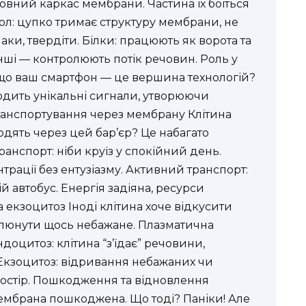
овний каркас мембрани. Частина їх боїться
ерол: цупко тримає структуру мембрани, не
аки, твердіти. Білки: працюють як ворота та
нші — контролюють потік речовин. Роль у
, що ваш смартфон — це вершина технологій?
одить унікальні сигнали, утворюючи
ранспортування через мембрану Клітина
одять через цей бар’єр? Це набагато
ранспорт: ніби круїз у спокійний день.
рації без ентузіазму. Активний транспорт:
ій автобус. Енергія задіяна, ресурси
а екзоцитоз Іноді клітина хоче відкусити
плюнути щось небажане. Плазматична
доцитоз: клітина “з’їдає” речовини,
Екзоцитоз: відривання небажаних чи
ростір. Пошкодження та відновлення
ембрана пошкоджена. Що тоді? Паніки! Але