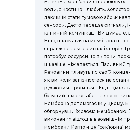
маленькі хлоп’ячки створюють осн
води, а частина її любить. Холест
даючи їй стати гумовою або ж навп
сенсори. Дехто передає сигнали, і
клітинній комунікації Ви думаєте
Ні-ні, плазматична мембрана пров
справжню армію сигналізаторів. Т
потребує ресурси. То як вони прох
цікавіше, ніж здається. Пасивний т
Речовини пливуть по своїй концент
як ви, коли запізнюєтеся на останн
рухаються проти течії. Ендоцитоз т
більший шматок або, навпаки, ви
мембрана допомагає їй у цьому. Ен
обгорнувши їх своєю мембраною. 
виконаних відходів в зовнішній п
мембрани Раптом ця “сек’юрна” м