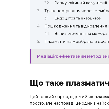
Роль у клітинній комунікації
Транспортування через мембр
Ендоцитоз та екзоцитоз
Пошкодження та відновлення
Вплив оточення на мембра
Плазматична мембрана в досл
Медіація: ефективний метод вир
Що таке плазмати
Цей тонкий бар’єр, відомий як
плазм
просто, але насправді це один з найс