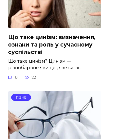
Що таке цинізм: визначення,
ознаки та роль у сучасному
суспільстві
Що таке цинізм? Цинізм —
різнобарвне явище , яке сягає
0
22
РІЗНЕ