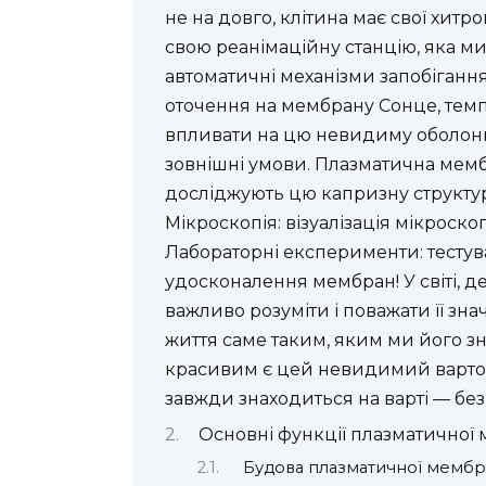
не на довго, клітина має свої хит
свою реанімаційну станцію, яка м
автоматичні механізми запобіганн
оточення на мембрану Сонце, темп
впливати на цю невидиму оболонку
зовнішні умови. Плазматична мемб
досліджують цю капризну структур
Мікроскопія: візуалізація мікроско
Лабораторні експерименти: тестува
удосконалення мембран! У світі, д
важливо розуміти і поважати її зна
життя саме таким, яким ми його зн
красивим є цей невидимий варто
завжди знаходиться на варті — без
Основні функції плазматичної
Будова плазматичної мемб