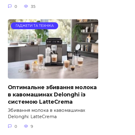
0
35
ГАДЖЕТИ ТА ТЕХНІКА
Оптимальне збивання молока
в кавомашинах Delonghi із
системою LatteCrema
Збивання молока в кавомашинах
Delonghi: LatteCrema
0
9