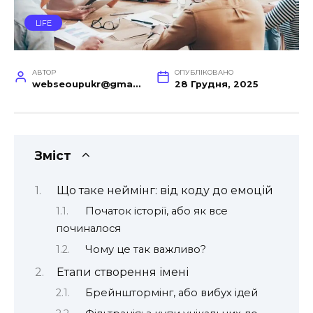
LIFE
АВТОР
ОПУБЛІКОВАНО
webseoupukr@gmail.com
28 Грудня, 2025
Зміст
Що таке неймінг: від коду до емоцій
Початок історії, або як все
починалося
Чому це так важливо?
Етапи створення імені
Брейнштормінг, або вибух ідей