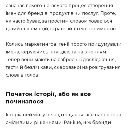
означає всього-на-всього процес створення
імен для брендів, продуктів чи послуг. Проте,
як часто буває, за простим словом ховається
цілий світ емоцій, стратегій та експериментів.
Колись маркетингові генії просто придумували
імена, керуючись інтуїцією та натхненням.
Тепер вони мають на озброєнні дослідження,
тести й безліч кави, скерованої на розігрування
слова в голові.
Початок історії, або як все
починалося
Історія неймінгу не надто давня, але наповнена
сміливими рішеннями. Раніше, ніж бренди