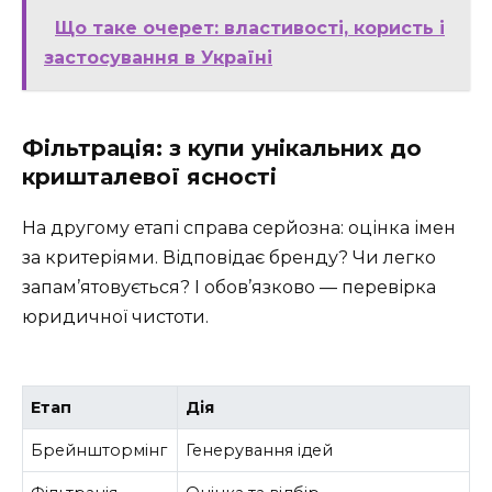
Що таке очерет: властивості, користь і
застосування в Україні
Фільтрація: з купи унікальних до
кришталевої ясності
На другому етапі справа серйозна: оцінка імен
за критеріями. Відповідає бренду? Чи легко
запам’ятовується? І обов’язково — перевірка
юридичної чистоти.
Етап
Дія
Брейнштормінг
Генерування ідей