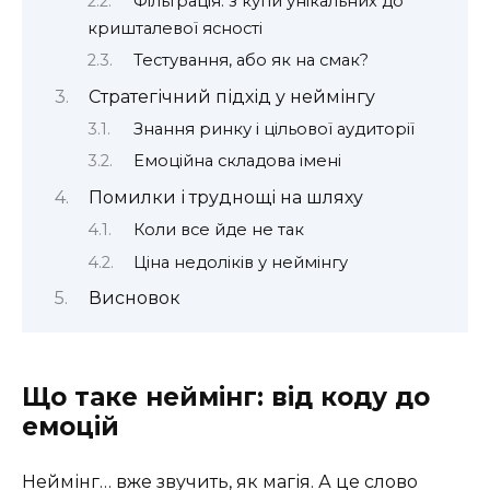
Фільтрація: з купи унікальних до
кришталевої ясності
Тестування, або як на смак?
Стратегічний підхід у неймінгу
Знання ринку і цільової аудиторії
Емоційна складова імені
Помилки і труднощі на шляху
Коли все йде не так
Ціна недоліків у неймінгу
Висновок
Що таке неймінг: від коду до
емоцій
Неймінг… вже звучить, як магія. А це слово